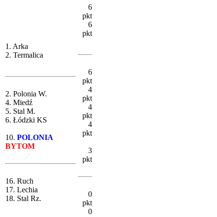
6
pkt
6
pkt
1. Arka
2. Termalica
6
pkt
4
2. Polonia W.
pkt
4. Miedź
4
5. Stal M.
pkt
6. Łódzki KS
4
pkt
10.
POLONIA
BYTOM
3
pkt
16. Ruch
17. Lechia
0
18. Stal Rz.
pkt
0