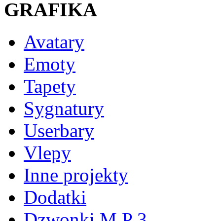
GRAFIKA
Avatary
Emoty
Tapety
Sygnatury
Userbary
Vlepy
Inne projekty
Dodatki
Dzwonki M P 3