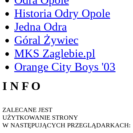
Historia Odry Opole
Jedna Odra
Góral Żywiec
MKS Zaglebie.pl
Orange City Boys '03
I N F O
ZALECANE JEST
UŻYTKOWANIE STRONY
W NASTĘPUJĄCYCH PRZEGLĄDARKACH: