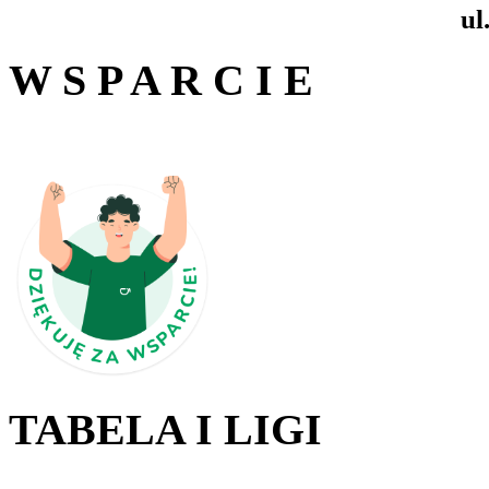
ul
W S P A R C I E
TABELA I LIGI