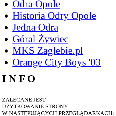
Odra Opole
Historia Odry Opole
Jedna Odra
Góral Żywiec
MKS Zaglebie.pl
Orange City Boys '03
I N F O
ZALECANE JEST
UŻYTKOWANIE STRONY
W NASTĘPUJĄCYCH PRZEGLĄDARKACH: