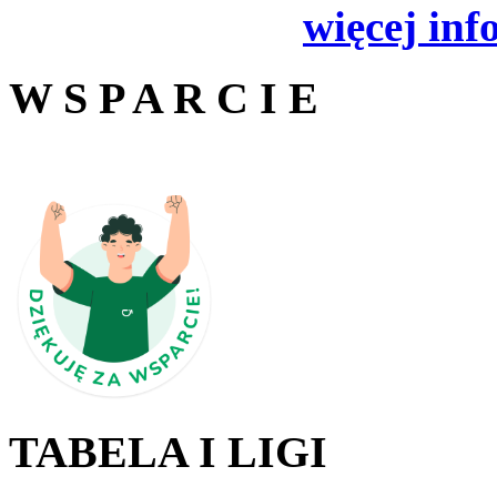
więcej inf
W S P A R C I E
TABELA I LIGI