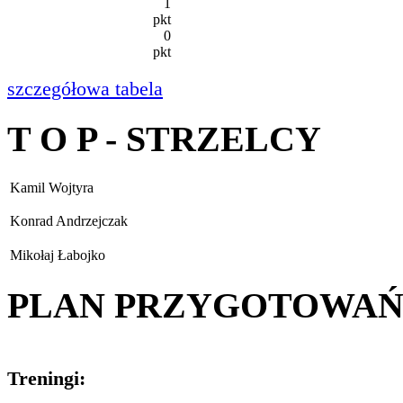
1
pkt
0
pkt
szczegółowa tabela
T O P - STRZELCY
Kamil Wojtyra
Konrad Andrzejczak
Mikołaj Łabojko
PLAN PRZYGOTOWA
Treningi: