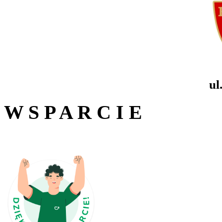
ul
W S P A R C I E