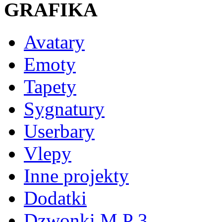
GRAFIKA
Avatary
Emoty
Tapety
Sygnatury
Userbary
Vlepy
Inne projekty
Dodatki
Dzwonki M P 3