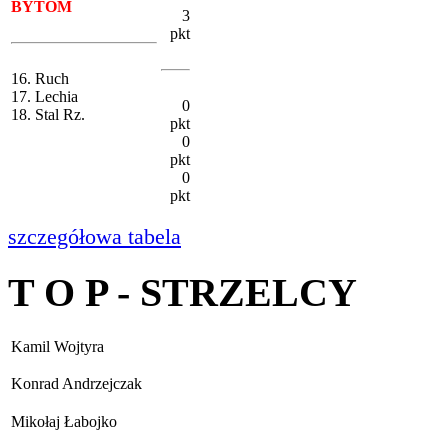
BYTOM
3
pkt
16. Ruch
17. Lechia
0
18. Stal Rz.
pkt
0
pkt
0
pkt
szczegółowa tabela
T O P - STRZELCY
Kamil Wojtyra
Konrad Andrzejczak
Mikołaj Łabojko