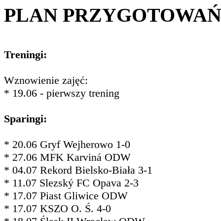
PLAN PRZYGOTOWA
Treningi:
Wznowienie zajęć:
* 19.06 - pierwszy trening
Sparingi:
* 20.06 Gryf Wejherowo 1-0
* 27.06 MFK Karviná ODW
* 04.07 Rekord Bielsko-Biała 3-1
* 11.07 Slezský FC Opava 2-3
* 17.07 Piast Gliwice ODW
* 17.07 KSZO O. Ś. 4-0