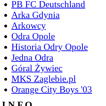
PB FC Deutschland
Arka Gdynia
Arkowcy
Odra Opole
Historia Odry Opole
Jedna Odra
Góral Żywiec
MKS Zaglebie.pl
Orange City Boys '03
I N F O