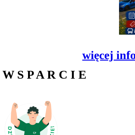
więcej inf
W S P A R C I E