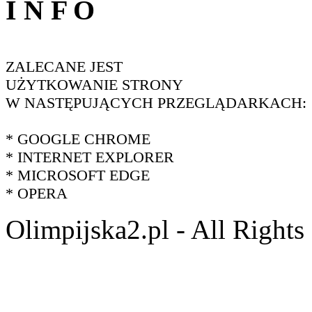
I N F O
ZALECANE JEST
UŻYTKOWANIE STRONY
W NASTĘPUJĄCYCH PRZEGLĄDARKACH:
* GOOGLE CHROME
* INTERNET EXPLORER
* MICROSOFT EDGE
* OPERA
Olimpijska2.pl - All Right