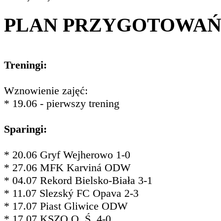
PLAN PRZYGOTOWA
Treningi:
Wznowienie zajęć:
* 19.06 - pierwszy trening
Sparingi:
* 20.06 Gryf Wejherowo 1-0
* 27.06 MFK Karviná ODW
* 04.07 Rekord Bielsko-Biała 3-1
* 11.07 Slezský FC Opava 2-3
* 17.07 Piast Gliwice ODW
* 17.07 KSZO O. Ś. 4-0