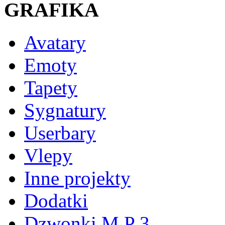
GRAFIKA
Avatary
Emoty
Tapety
Sygnatury
Userbary
Vlepy
Inne projekty
Dodatki
Dzwonki M P 3