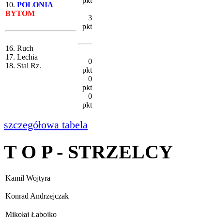
pkt
10.
POLONIA
BYTOM
3
pkt
16. Ruch
17. Lechia
0
18. Stal Rz.
pkt
0
pkt
0
pkt
szczegółowa tabela
T O P - STRZELCY
Kamil Wojtyra
Konrad Andrzejczak
Mikołaj Łabojko