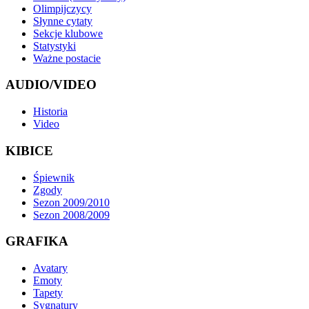
Olimpijczycy
Słynne cytaty
Sekcje klubowe
Statystyki
Ważne postacie
AUDIO/VIDEO
Historia
Video
KIBICE
Śpiewnik
Zgody
Sezon 2009/2010
Sezon 2008/2009
GRAFIKA
Avatary
Emoty
Tapety
Sygnatury