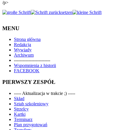
/p>
MENU
Strona główna
Redakcja
Wywiady
Archiwum
-------------------------
Wspomnienia z historii
FACEBOOK
PIERWSZY ZESPÓŁ
----- Aktualizacja w trakcie ;) -----
Skład
Sztab szkoleniowy
Strzelcy
Kartki
Terminarz
Plan przygotowań
Transfery