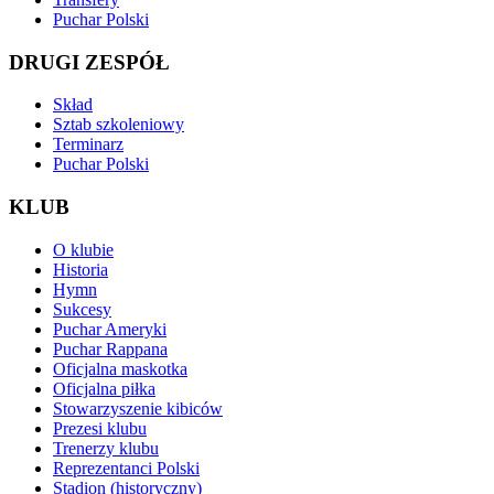
Puchar Polski
DRUGI ZESPÓŁ
Skład
Sztab szkoleniowy
Terminarz
Puchar Polski
KLUB
O klubie
Historia
Hymn
Sukcesy
Puchar Ameryki
Puchar Rappana
Oficjalna maskotka
Oficjalna piłka
Stowarzyszenie kibiców
Prezesi klubu
Trenerzy klubu
Reprezentanci Polski
Stadion (historyczny)