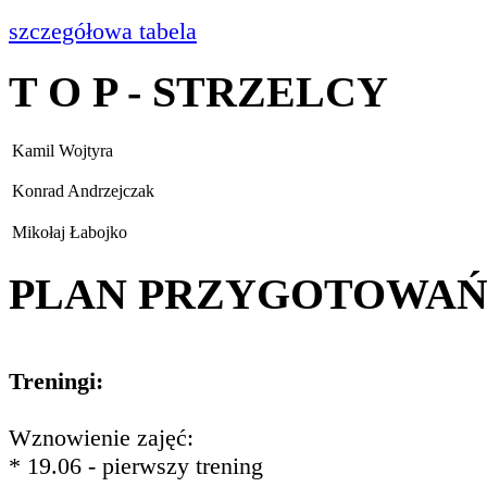
szczegółowa tabela
T O P - STRZELCY
Kamil Wojtyra
Konrad Andrzejczak
Mikołaj Łabojko
PLAN PRZYGOTOWA
Treningi:
Wznowienie zajęć:
* 19.06 - pierwszy trening