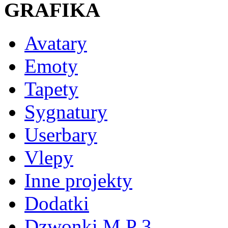
GRAFIKA
Avatary
Emoty
Tapety
Sygnatury
Userbary
Vlepy
Inne projekty
Dodatki
Dzwonki M P 3