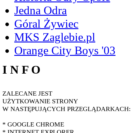
Jedna Odra
Góral Żywiec
MKS Zaglebie.pl
Orange City Boys '03
I N F O
ZALECANE JEST
UŻYTKOWANIE STRONY
W NASTĘPUJĄCYCH PRZEGLĄDARKACH:
* GOOGLE CHROME
* INTERNET EXPLORER