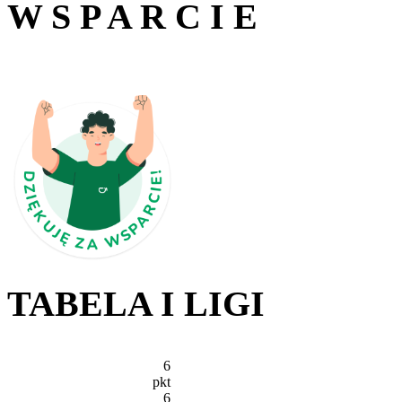
W S P A R C I E
TABELA I LIGI
6
pkt
6