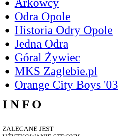
Arkowcy
Odra Opole
Historia Odry Opole
Jedna Odra
Góral Żywiec
MKS Zaglebie.pl
Orange City Boys '03
I N F O
ZALECANE JEST