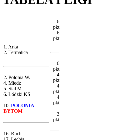
6
pkt
6
pkt
1. Arka
2. Termalica
6
pkt
4
2. Polonia W.
pkt
4. Miedź
4
5. Stal M.
pkt
6. Łódzki KS
4
pkt
10.
POLONIA
BYTOM
3
pkt
16. Ruch
17. Lechia