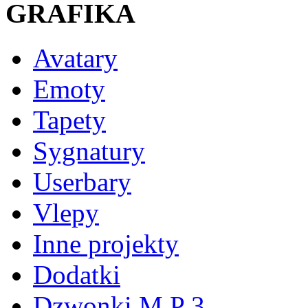
GRAFIKA
Avatary
Emoty
Tapety
Sygnatury
Userbary
Vlepy
Inne projekty
Dodatki
Dzwonki M P 3