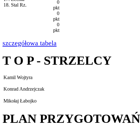
0
18. Stal Rz.
pkt
0
pkt
0
pkt
szczegółowa tabela
T O P - STRZELCY
Kamil Wojtyra
Konrad Andrzejczak
Mikołaj Łabojko
PLAN PRZYGOTOWA