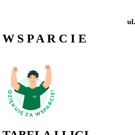
ul
W S P A R C I E
TABELA I LIGI