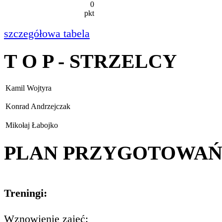
0
pkt
szczegółowa tabela
T O P - STRZELCY
Kamil Wojtyra
Konrad Andrzejczak
Mikołaj Łabojko
PLAN PRZYGOTOWA
Treningi:
Wznowienie zajęć: