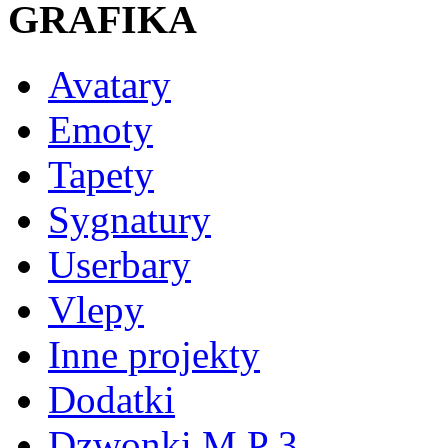
GRAFIKA
Avatary
Emoty
Tapety
Sygnatury
Userbary
Vlepy
Inne projekty
Dodatki
Dzwonki M P 3