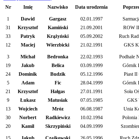
Nr
Imię
Nazwisko
Data urodzenia
Poprzed
1
Dawid
Gargasz
02.01.1997
Sarmacj
31
Krzysztof
Kamiński
21.09.2001
ROW II
33
Patryk
Krążyński
05.09.2002
Ruch Radz
12
Maciej
Wierzbicki
21.02.1991
GKS Ka
3
Michał
Bedronka
22.02.1993
Podhale 
19
Jakub
Belica
03.09.1999
Górnik I
24
Dominik
Budzik
05.12.1996
Piast II
5
Adam
Fic
28.04.1999
Górnik I
21
Krzysztof
Hałgas
27.01.1991
Soła O
9
Łukasz
Matusiak
07.05.1985
GKS 
13
Wojciech
Mróz
06.08.1987
Unia K
30
Norbert
Radkiewicz
10.02.1994
Polonia 
20
Kamil
Skrzypiński
04.09.1999
Szombier
15
Jakub
Czajkowski
26.05.1996
Ruch Zdz