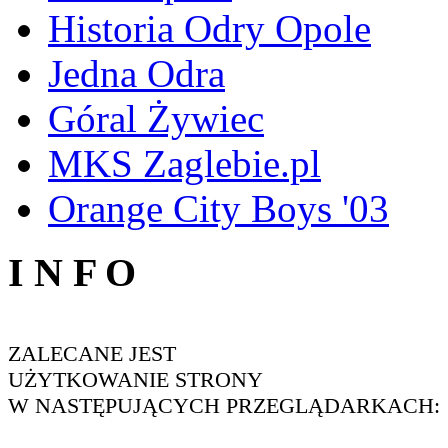
Historia Odry Opole
Jedna Odra
Góral Żywiec
MKS Zaglebie.pl
Orange City Boys '03
I N F O
ZALECANE JEST
UŻYTKOWANIE STRONY
W NASTĘPUJĄCYCH PRZEGLĄDARKACH: