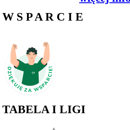
W S P A R C I E
TABELA I LIGI
6