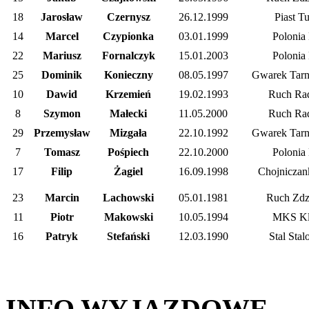
18
Jarosław
Czernysz
26.12.1999
Piast T
14
Marcel
Czypionka
03.01.1999
Polonia 
22
Mariusz
Fornalczyk
15.01.2003
Polonia 
25
Dominik
Konieczny
08.05.1997
Gwarek Tarn
10
Dawid
Krzemień
19.02.1993
Ruch Ra
8
Szymon
Małecki
11.05.2000
Ruch Ra
29
Przemysław
Mizgała
22.10.1992
Gwarek Tarn
7
Tomasz
Pośpiech
22.10.2000
Polonia 
17
Filip
Żagiel
16.09.1998
Chojniczan
23
Marcin
Lachowski
05.01.1981
Ruch Zdz
11
Piotr
Makowski
10.05.1994
MKS Kl
16
Patryk
Stefański
12.03.1990
Stal Sta
INFO WYJAZDOWE