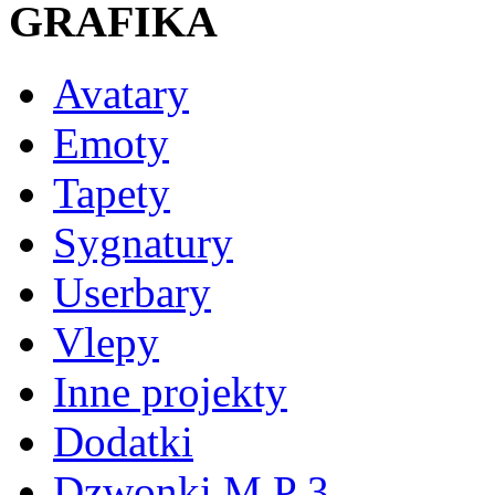
GRAFIKA
Avatary
Emoty
Tapety
Sygnatury
Userbary
Vlepy
Inne projekty
Dodatki
Dzwonki M P 3