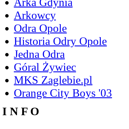
Arka Gdynia
Arkowcy
Odra Opole
Historia Odry Opole
Jedna Odra
Góral Żywiec
MKS Zaglebie.pl
Orange City Boys '03
I N F O