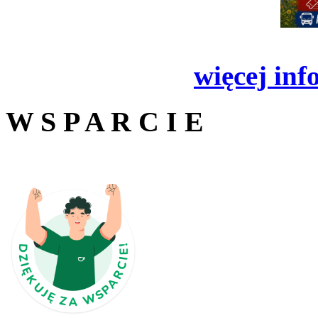
więcej inf
W S P A R C I E