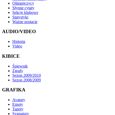
Olimpijczycy
Słynne cytaty
Sekcje klubowe
Statystyki
Ważne postacie
AUDIO/VIDEO
Historia
Video
KIBICE
Śpiewnik
Zgody
Sezon 2009/2010
Sezon 2008/2009
GRAFIKA
Avatary
Emoty
Tapety
Sygnatury