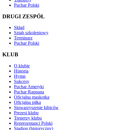
Puchar Polski
DRUGI ZESPÓŁ
Skład
Sztab szkoleniowy
Terminarz
Puchar Polski
KLUB
O klubie
Historia
Hymn
Sukcesy
Puchar Ameryki
Puchar Rappana
Oficjalna maskotka
Oficjalna piłka
Stowarzyszenie kibiców
Prezesi klubu
Trenerzy klubu
Reprezentanci Polski
Stadion (historyczny)