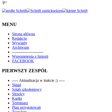
/p>
MENU
Strona główna
Redakcja
Wywiady
Archiwum
-------------------------
Wspomnienia z historii
FACEBOOK
PIERWSZY ZESPÓŁ
----- Aktualizacja w trakcie ;) -----
Skład
Sztab szkoleniowy
Strzelcy
Kartki
Terminarz
Plan przygotowań
Transfery