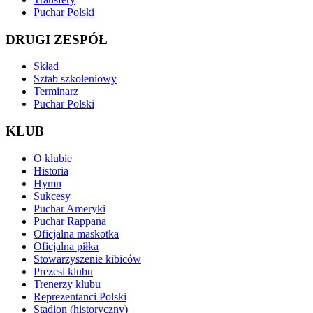
Puchar Polski
DRUGI ZESPÓŁ
Skład
Sztab szkoleniowy
Terminarz
Puchar Polski
KLUB
O klubie
Historia
Hymn
Sukcesy
Puchar Ameryki
Puchar Rappana
Oficjalna maskotka
Oficjalna piłka
Stowarzyszenie kibiców
Prezesi klubu
Trenerzy klubu
Reprezentanci Polski
Stadion (historyczny)