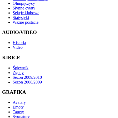
Olimpijczycy
Słynne cytaty
Sekcje klubowe
Statystyki
Ważne postacie
AUDIO/VIDEO
Historia
Video
KIBICE
Śpiewnik
Zgody
Sezon 2009/2010
Sezon 2008/2009
GRAFIKA
Avatary
Emoty
Tapety
Sygnatury