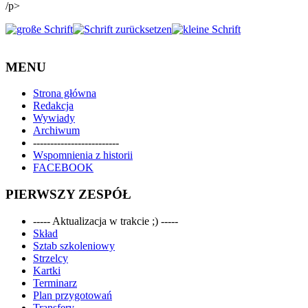
/p>
MENU
Strona główna
Redakcja
Wywiady
Archiwum
-------------------------
Wspomnienia z historii
FACEBOOK
PIERWSZY ZESPÓŁ
----- Aktualizacja w trakcie ;) -----
Skład
Sztab szkoleniowy
Strzelcy
Kartki
Terminarz
Plan przygotowań
Transfery