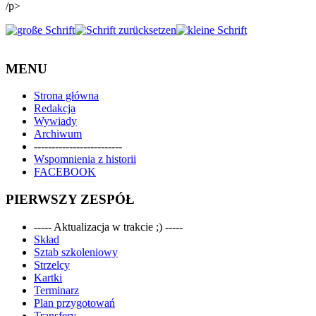
/p>
MENU
Strona główna
Redakcja
Wywiady
Archiwum
-------------------------
Wspomnienia z historii
FACEBOOK
PIERWSZY ZESPÓŁ
----- Aktualizacja w trakcie ;) -----
Skład
Sztab szkoleniowy
Strzelcy
Kartki
Terminarz
Plan przygotowań
Transfery