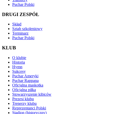
Puchar Polski
DRUGI ZESPÓŁ
Skład
Sztab szkoleniowy
Terminarz
Puchar Polski
KLUB
O klubie
Historia
Hymn
Sukcesy
Puchar Ameryki
Puchar Rappana
Oficjalna maskotka
Oficjalna piłka
Stowarzyszenie kibiców
Prezesi klubu
Trenerzy klubu
Reprezentanci Polski
Stadion (historyczny)