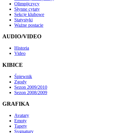
Olimpijczycy
Słynne cytaty
Sekcje klubowe
Statystyki
Ważne postacie
AUDIO/VIDEO
Historia
Video
KIBICE
Śpiewnik
Zgody
Sezon 2009/2010
Sezon 2008/2009
GRAFIKA
Avatary
Emoty
Tapety
Sygnatury