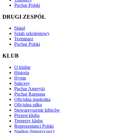
Puchar Polski
DRUGI ZESPÓŁ
Skład
Sztab szkoleniowy
Terminarz
Puchar Polski
KLUB
O klubie
Historia
Hymn
Sukcesy
Puchar Ameryki
Puchar Rappana
Oficjalna maskotka
Oficjalna piłka
Stowarzyszenie kibiców
Prezesi klubu
Trenerzy klubu
Reprezentanci Polski
Stadion (historyczny)