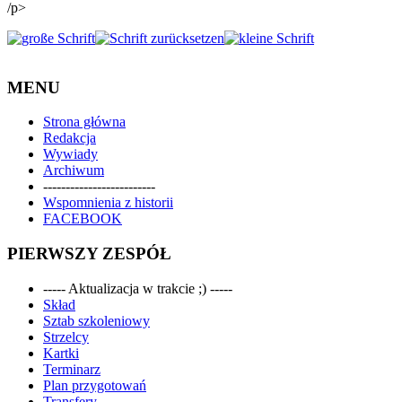
/p>
MENU
Strona główna
Redakcja
Wywiady
Archiwum
-------------------------
Wspomnienia z historii
FACEBOOK
PIERWSZY ZESPÓŁ
----- Aktualizacja w trakcie ;) -----
Skład
Sztab szkoleniowy
Strzelcy
Kartki
Terminarz
Plan przygotowań
Transfery