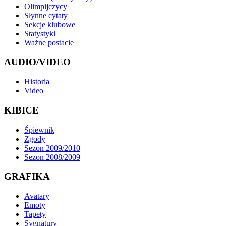
Olimpijczycy
Słynne cytaty
Sekcje klubowe
Statystyki
Ważne postacie
AUDIO/VIDEO
Historia
Video
KIBICE
Śpiewnik
Zgody
Sezon 2009/2010
Sezon 2008/2009
GRAFIKA
Avatary
Emoty
Tapety
Sygnatury