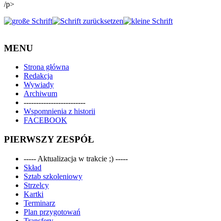
/p>
MENU
Strona główna
Redakcja
Wywiady
Archiwum
-------------------------
Wspomnienia z historii
FACEBOOK
PIERWSZY ZESPÓŁ
----- Aktualizacja w trakcie ;) -----
Skład
Sztab szkoleniowy
Strzelcy
Kartki
Terminarz
Plan przygotowań
Transfery