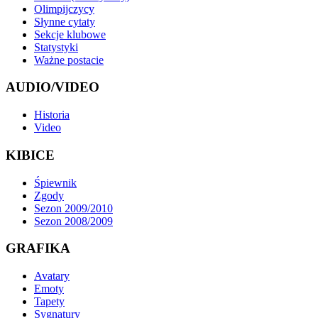
Olimpijczycy
Słynne cytaty
Sekcje klubowe
Statystyki
Ważne postacie
AUDIO/VIDEO
Historia
Video
KIBICE
Śpiewnik
Zgody
Sezon 2009/2010
Sezon 2008/2009
GRAFIKA
Avatary
Emoty
Tapety
Sygnatury