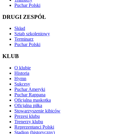
Puchar Polski
DRUGI ZESPÓŁ
Skład
Sztab szkoleniowy
Terminarz
Puchar Polski
KLUB
O klubie
Historia
Hymn
Sukcesy
Puchar Ameryki
Puchar Rappana
Oficjalna maskotka
Oficjalna piłka
Stowarzyszenie kibiców
Prezesi klubu
Trenerzy klubu
Reprezentanci Polski
Stadion (historyczny)