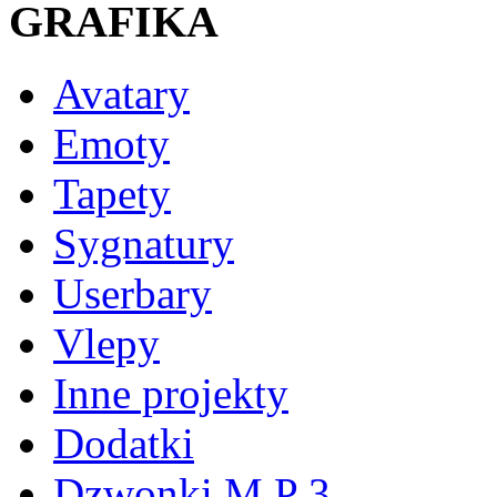
GRAFIKA
Avatary
Emoty
Tapety
Sygnatury
Userbary
Vlepy
Inne projekty
Dodatki
Dzwonki M P 3