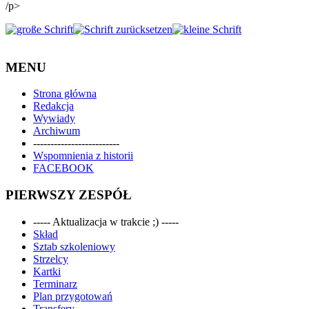
/p>
MENU
Strona główna
Redakcja
Wywiady
Archiwum
-------------------------
Wspomnienia z historii
FACEBOOK
PIERWSZY ZESPÓŁ
----- Aktualizacja w trakcie ;) -----
Skład
Sztab szkoleniowy
Strzelcy
Kartki
Terminarz
Plan przygotowań
Transfery