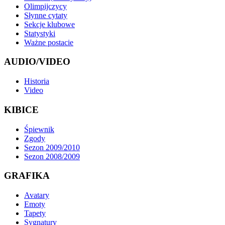
Olimpijczycy
Słynne cytaty
Sekcje klubowe
Statystyki
Ważne postacie
AUDIO/VIDEO
Historia
Video
KIBICE
Śpiewnik
Zgody
Sezon 2009/2010
Sezon 2008/2009
GRAFIKA
Avatary
Emoty
Tapety
Sygnatury