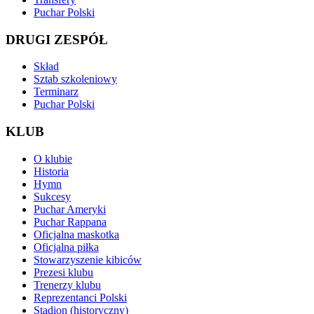
Puchar Polski
DRUGI ZESPÓŁ
Skład
Sztab szkoleniowy
Terminarz
Puchar Polski
KLUB
O klubie
Historia
Hymn
Sukcesy
Puchar Ameryki
Puchar Rappana
Oficjalna maskotka
Oficjalna piłka
Stowarzyszenie kibiców
Prezesi klubu
Trenerzy klubu
Reprezentanci Polski
Stadion (historyczny)