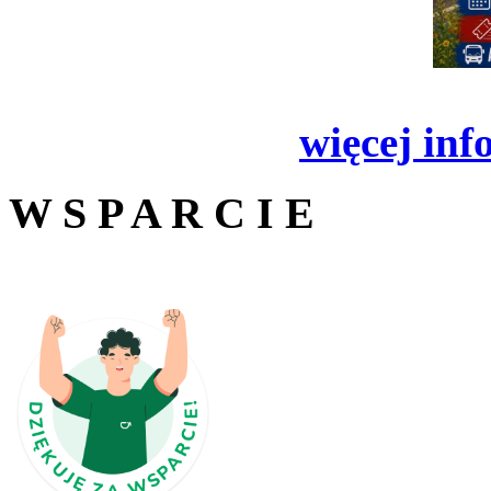
więcej inf
W S P A R C I E