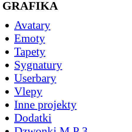
GRAFIKA
Avatary
Emoty
Tapety
Sygnatury
Userbary
Vlepy
Inne projekty
Dodatki
Dzwonki M P 3