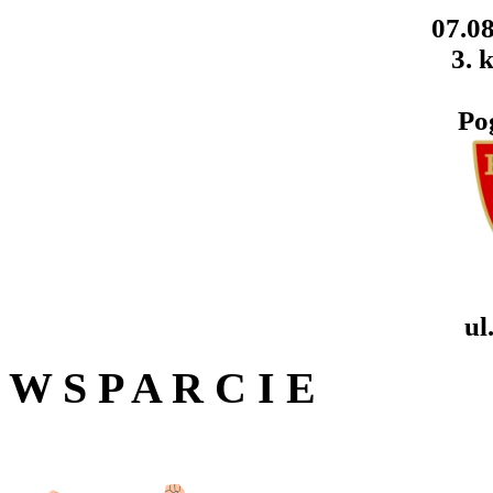
07.08
3. k
Po
ul
W S P A R C I E