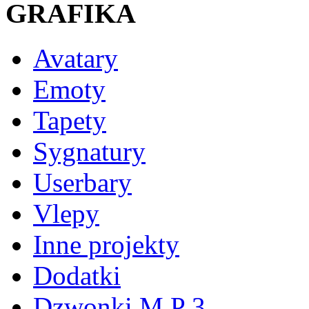
GRAFIKA
Avatary
Emoty
Tapety
Sygnatury
Userbary
Vlepy
Inne projekty
Dodatki
Dzwonki M P 3