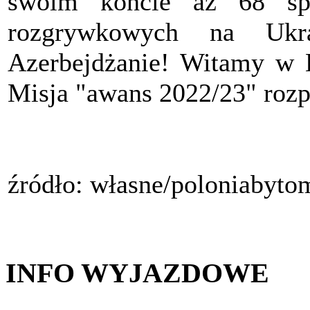
swoim koncie aż 68 sp
rozgrywkowych na Ukr
Azerbejdżanie! Witamy w 
Misja "awans 2022/23" roz
źródło: własne/poloniabyto
INFO WYJAZDOWE