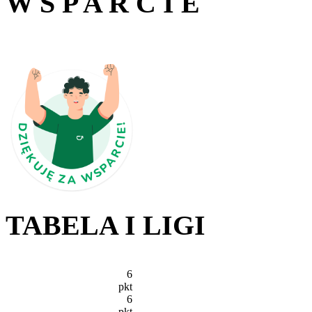
W S P A R C I E
TABELA I LIGI
6
pkt
6
pkt