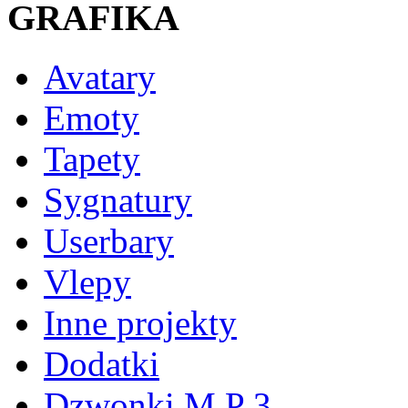
GRAFIKA
Avatary
Emoty
Tapety
Sygnatury
Userbary
Vlepy
Inne projekty
Dodatki
Dzwonki M P 3