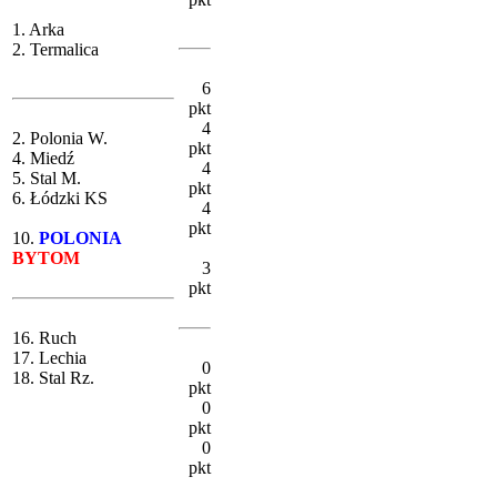
1. Arka
2. Termalica
6
pkt
4
2. Polonia W.
pkt
4. Miedź
4
5. Stal M.
pkt
6. Łódzki KS
4
pkt
10.
POLONIA
BYTOM
3
pkt
16. Ruch
17. Lechia
0
18. Stal Rz.
pkt
0
pkt
0
pkt