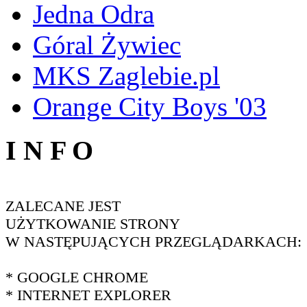
Jedna Odra
Góral Żywiec
MKS Zaglebie.pl
Orange City Boys '03
I N F O
ZALECANE JEST
UŻYTKOWANIE STRONY
W NASTĘPUJĄCYCH PRZEGLĄDARKACH:
* GOOGLE CHROME
* INTERNET EXPLORER