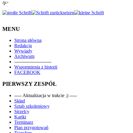
/p>
MENU
Strona główna
Redakcja
Wywiady
Archiwum
-------------------------
Wspomnienia z historii
FACEBOOK
PIERWSZY ZESPÓŁ
----- Aktualizacja w trakcie ;) -----
Skład
Sztab szkoleniowy
Strzelcy
Kartki
Terminarz
Plan przygotowań
Transfery