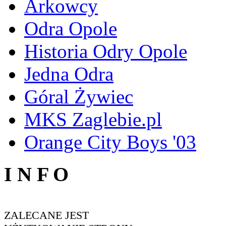
Arkowcy
Odra Opole
Historia Odry Opole
Jedna Odra
Góral Żywiec
MKS Zaglebie.pl
Orange City Boys '03
I N F O
ZALECANE JEST