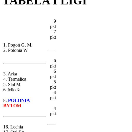
TABELA I LIGI
9
pkt
7
pkt
1. Pogoń G. M.
2. Polonia W.
6
pkt
6
3. Arka
pkt
4. Termalica
5
5. Stal M.
pkt
6. Miedź
4
pkt
8.
POLONIA
BYTOM
4
pkt
16. Lechia