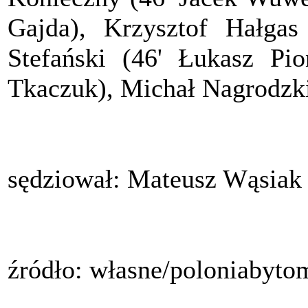
Gajda), Krzysztof Hałgas
Stefański (46' Łukasz Pi
Tkaczuk), Michał Nagrodzki 
sędziował: Mateusz Wąsiak
źródło: własne/poloniabyto