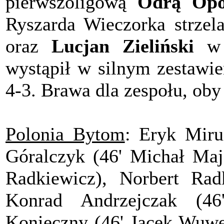
pierwszoligową
Odrą Opol
Ryszarda Wieczorka strzel
oraz
Lucjan Zieliński
w 5
wystąpił w silnym zestawie
4-3. Brawa dla zespołu, oby
Polonia Bytom
: Eryk Miru
Góralczyk (46' Michał Maj
Radkiewicz), Norbert Rad
Konrad Andrzejczak (4
Konieczny (46' Jacek Wuwe