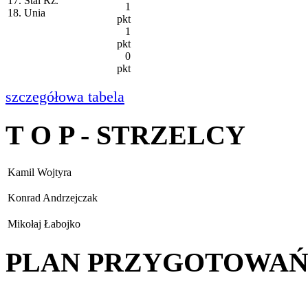
17. Stal Rz.
1
18. Unia
pkt
1
pkt
0
pkt
szczegółowa tabela
T O P - STRZELCY
Kamil Wojtyra
Konrad Andrzejczak
Mikołaj Łabojko
PLAN PRZYGOTOWA