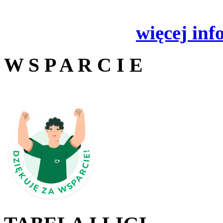
więcej inf
W S P A R C I E