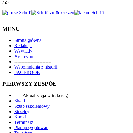
/p>
MENU
Strona główna
Redakcja
Wywiady
Archiwum
-------------------------
Wspomnienia z historii
FACEBOOK
PIERWSZY ZESPÓŁ
----- Aktualizacja w trakcie ;) -----
Skład
Sztab szkoleniowy
Strzelcy
Kartki
Terminarz
Plan przygotowań
Transfery