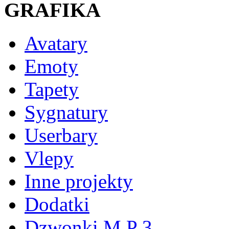
GRAFIKA
Avatary
Emoty
Tapety
Sygnatury
Userbary
Vlepy
Inne projekty
Dodatki
Dzwonki M P 3