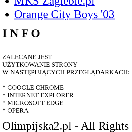
MKS Zaglebie.pl
Orange City Boys '03
I N F O
ZALECANE JEST
UŻYTKOWANIE STRONY
W NASTĘPUJĄCYCH PRZEGLĄDARKACH:
* GOOGLE CHROME
* INTERNET EXPLORER
* MICROSOFT EDGE
* OPERA
Olimpijska2.pl - All Right