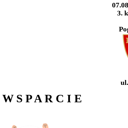
07.08
3. k
Po
ul
W S P A R C I E