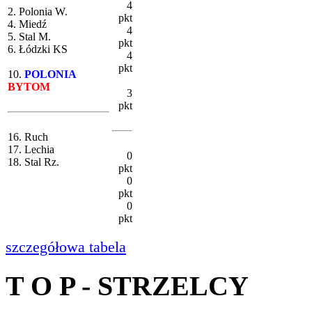
4
2. Polonia W.
pkt
4. Miedź
4
5. Stal M.
pkt
6. Łódzki KS
4
pkt
10.
POLONIA
BYTOM
3
pkt
16. Ruch
17. Lechia
0
18. Stal Rz.
pkt
0
pkt
0
pkt
szczegółowa tabela
T O P - STRZELCY