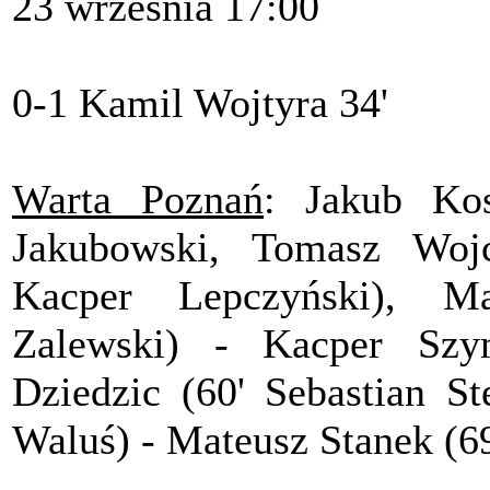
23 września 17:00
0-1 Kamil Wojtyra 34'
Warta Poznań
: Jakub Kos
Jakubowski, Tomasz Woj
Kacper Lepczyński), M
Zalewski) - Kacper Szym
Dziedzic (60' Sebastian St
Waluś) - Mateusz Stanek (6