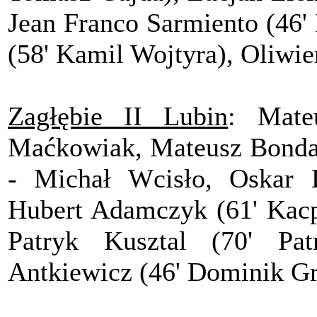
Jean Franco Sarmiento (46'
(58' Kamil Wojtyra), Oliwi
Zagłębie II Lubin
: Mate
Maćkowiak, Mateusz Bondar
- Michał Wcisło, Oskar 
Hubert Adamczyk (61' Kacp
Patryk Kusztal (70' Pat
Antkiewicz (46' Dominik Gr