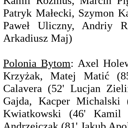
Kamil Rozmus, Marcin Pig
Patryk Małecki, Szymon Ka
Paweł Uliczny, Andriy 
Arkadiusz Maj)
Polonia Bytom
: Axel Hole
Krzyżak, Matej Matić (8
Calavera (52' Lucjan Ziel
Gajda, Kacper Michalski (
Kwiatkowski (46' Kamil 
Andrzejczak (81' Jakub Apol