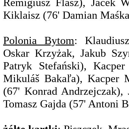
Remigiusz Flasz), Jacek W
Kiklaisz (76' Damian Maśka
Polonia Bytom
: Klaudius
Oskar Krzyżak, Jakub Szym
Patryk Stefański), Kacper
Mikuláš Bakaľa), Kacper M
(67' Konrad Andrzejczak), 
Tomasz Gajda (57' Antoni B