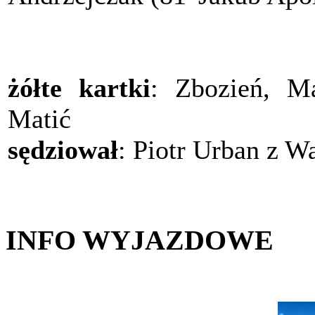
żółte kartki
: Zbozień, Ma
Matić
sędziował
: Piotr Urban z W
INFO WYJAZDOWE