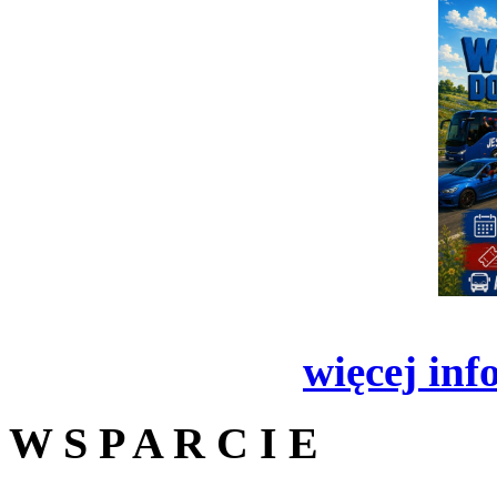
więcej inf
W S P A R C I E