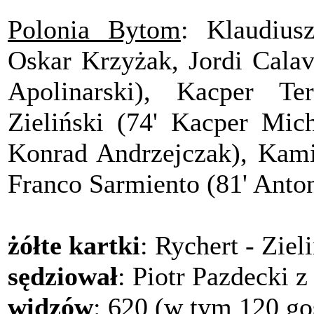
Polonia Bytom
: Klaudius
Oskar Krzyżak, Jordi Calav
Apolinarski), Kacper Te
Zieliński (74' Kacper Mich
Konrad Andrzejczak), Kamil
Franco Sarmiento (81' Anto
żółte kartki
: Rychert - Zie
sędziował
: Piotr Pazdecki z
widzów
: 620 (w tym 120 go