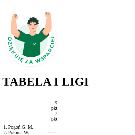
TABELA I LIGI
9
pkt
7
pkt
1. Pogoń G. M.
2. Polonia W.