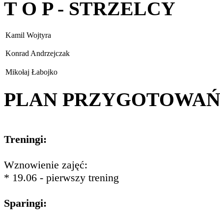
T O P - STRZELCY
Kamil Wojtyra
Konrad Andrzejczak
Mikołaj Łabojko
PLAN PRZYGOTOWA
Treningi:
Wznowienie zajęć:
* 19.06 - pierwszy trening
Sparingi: