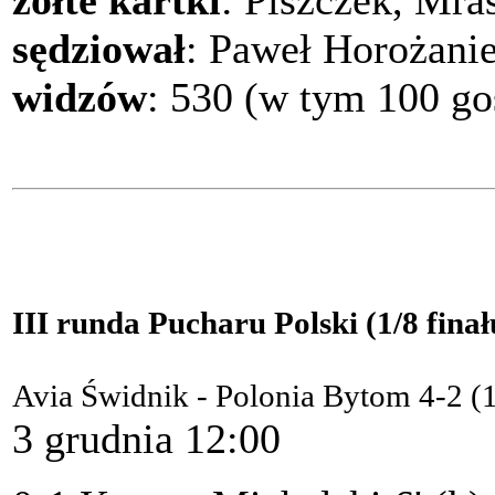
żółte kartki
: Piszczek, Mra
sędziował
: Paweł Horożanie
widzów
: 530 (w tym 100 go
III runda Pucharu Polski (1/8 finał
Avia Świdnik - Polonia Bytom 4-2 (
3 grudnia 12:00