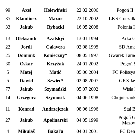
99
Axel
Holewiński
22.02.2006
Pogoń II 
35
Klaudiusz
Mazur
22.10.2002
LKS Goczałk
33
Jakub
Rybacki
16.05.2008
Polonia 
13
Oleksandr
Azatskyi
13.01.1994
Arka G
22
Jordi
Calavera
02.08.1995
SD Amor
25
Dominik
Konieczny*
08.05.1997
Gwarek Tarn
30
Oskar
Krzyżak
24.01.2002
Pogoń S
5
Matej
Matić
05.06.2004
FC Polissy
5
Dawid
Szwiec*
02.08.2007
GKS Jas
77
Jakub
Szymański
05.07.2002
Wisła 
14
Grzegorz
Szymusik
04.06.1998
Chojniczank
11
Konrad
Andrzejczak
08.06.1996
Stal 
Pogoń G
27
Jakub
Apolinarski
04.05.1999
Mazow
4
Mikuláš
Bakaľa
04.01.2001
FC Den