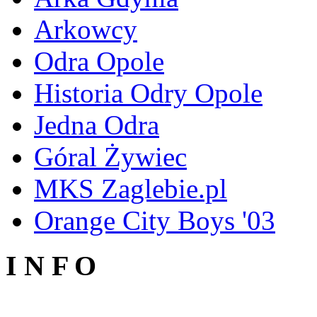
Arkowcy
Odra Opole
Historia Odry Opole
Jedna Odra
Góral Żywiec
MKS Zaglebie.pl
Orange City Boys '03
I N F O