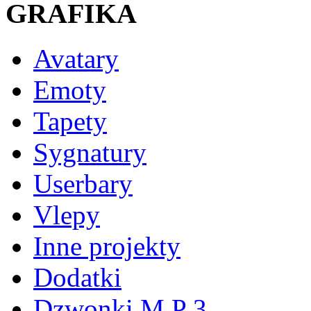
GRAFIKA
Avatary
Emoty
Tapety
Sygnatury
Userbary
Vlepy
Inne projekty
Dodatki
Dzwonki M P 3