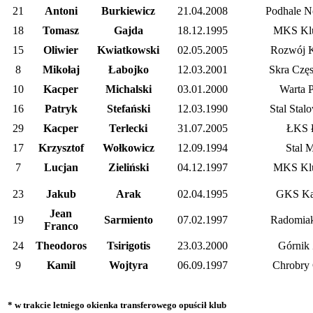
21
Antoni
Burkiewicz
21.04.2008
Podhale N
18
Tomasz
Gajda
18.12.1995
MKS Kl
15
Oliwier
Kwiatkowski
02.05.2005
Rozwój K
8
Mikołaj
Łabojko
12.03.2001
Skra Czę
10
Kacper
Michalski
03.01.2000
Warta 
16
Patryk
Stefański
12.03.1990
Stal Stal
29
Kacper
Terlecki
31.07.2005
ŁKS 
17
Krzysztof
Wołkowicz
12.09.1994
Stal M
7
Lucjan
Zieliński
04.12.1997
MKS Kl
23
Jakub
Arak
02.04.1995
GKS Ka
Jean
19
Sarmiento
07.02.1997
Radomia
Franco
24
Theodoros
Tsirigotis
23.03.2000
Górnik 
9
Kamil
Wojtyra
06.09.1997
Chrobry
* w trakcie letniego okienka transferowego opuścił klub