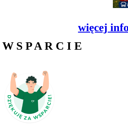
więcej inf
W S P A R C I E