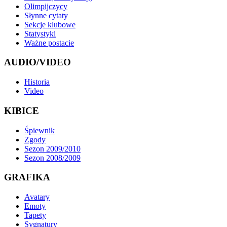
Olimpijczycy
Słynne cytaty
Sekcje klubowe
Statystyki
Ważne postacie
AUDIO/VIDEO
Historia
Video
KIBICE
Śpiewnik
Zgody
Sezon 2009/2010
Sezon 2008/2009
GRAFIKA
Avatary
Emoty
Tapety
Sygnatury