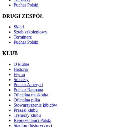
Puchar Polski
DRUGI ZESPÓŁ
Skład
Sztab szkoleniowy
Terminarz
Puchar Polski
KLUB
O klubie
Historia
Hymn
Sukcesy
Puchar Ameryki
Puchar Rappana
Oficjalna maskotka
Oficjalna piłka
Stowarzyszenie kibiców
Prezesi klubu
Trenerzy klubu
Reprezentanci Polski
Stadion (historyczny)