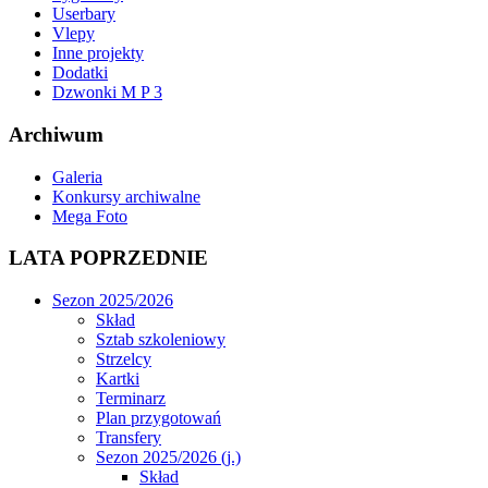
Userbary
Vlepy
Inne projekty
Dodatki
Dzwonki M P 3
Archiwum
Galeria
Konkursy archiwalne
Mega Foto
LATA POPRZEDNIE
Sezon 2025/2026
Skład
Sztab szkoleniowy
Strzelcy
Kartki
Terminarz
Plan przygotowań
Transfery
Sezon 2025/2026 (j.)
Skład