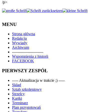
/p>
MENU
Strona główna
Redakcja
Wywiady
Archiwum
-------------------------
Wspomnienia z historii
FACEBOOK
PIERWSZY ZESPÓŁ
----- Aktualizacja w trakcie ;) -----
Skład
Sztab szkoleniowy
Strzelcy
Kartki
Terminarz
Plan przygotowań
Transfery