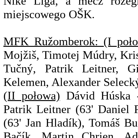
Niké Liga, a mecz rozeg
miejscowego OŠK.
MFK Ružomberok: (I poł
Mojžiš, Timotej Múdry, Kr
Tučný, Patrik Leitner, 
Kelemen, Alexander Seleck
(II połowa)
Dávid Húska -
Patrik Leitner (63' Daniel
(63' Jan Hladík), Tomáš Bu
Bačík, Martin Chrien, A