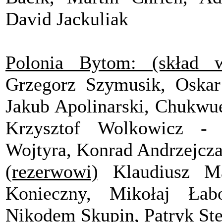
David Jackuliak
Polonia Bytom: (skład w
Grzegorz Szymusik, Oskar
Jakub Apolinarski, Chukwu
Krzysztof Wolkowicz - 
Wojtyra, Konrad Andrzejcz
(rezerwowi)
Klaudiusz Ma
Konieczny, Mikołaj Łab
Nikodem Skupin, Patryk Stef