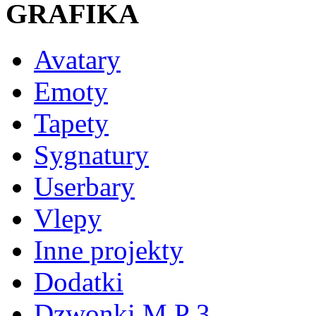
GRAFIKA
Avatary
Emoty
Tapety
Sygnatury
Userbary
Vlepy
Inne projekty
Dodatki
Dzwonki M P 3