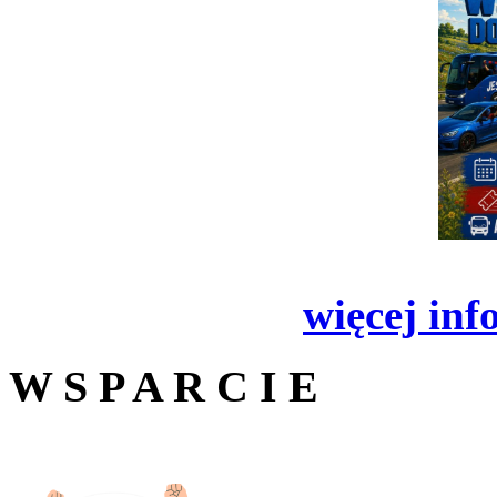
więcej inf
W S P A R C I E