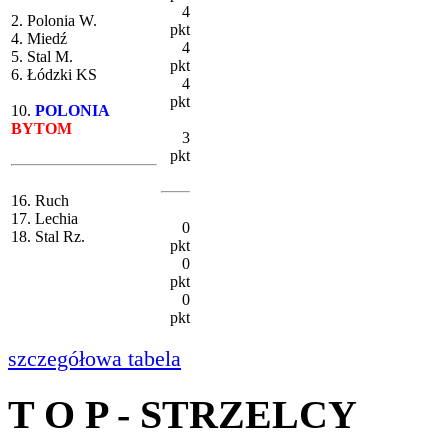
4
2. Polonia W.
pkt
4. Miedź
4
5. Stal M.
pkt
6. Łódzki KS
4
pkt
10.
POLONIA
BYTOM
3
pkt
16. Ruch
17. Lechia
0
18. Stal Rz.
pkt
0
pkt
0
pkt
szczegółowa tabela
T O P - STRZELCY