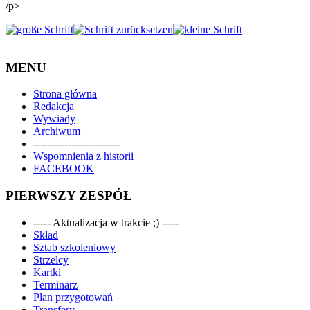
/p>
MENU
Strona główna
Redakcja
Wywiady
Archiwum
-------------------------
Wspomnienia z historii
FACEBOOK
PIERWSZY ZESPÓŁ
----- Aktualizacja w trakcie ;) -----
Skład
Sztab szkoleniowy
Strzelcy
Kartki
Terminarz
Plan przygotowań
Transfery