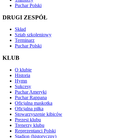
Puchar Polski
DRUGI ZESPÓŁ
Skład
Sztab szkoleniowy
Terminarz
Puchar Polski
KLUB
O klubie
Historia
Hymn
Sukcesy
Puchar Ameryki
Puchar Rappana
Oficjalna maskotka
Oficjalna piłka
Stowarzyszenie kibiców
Prezesi klubu
Trenerzy klubu
Reprezentanci Polski
Stadion (historyczny)