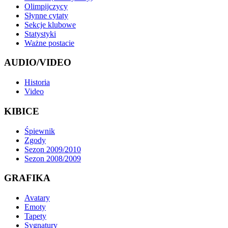
Olimpijczycy
Słynne cytaty
Sekcje klubowe
Statystyki
Ważne postacie
AUDIO/VIDEO
Historia
Video
KIBICE
Śpiewnik
Zgody
Sezon 2009/2010
Sezon 2008/2009
GRAFIKA
Avatary
Emoty
Tapety
Sygnatury