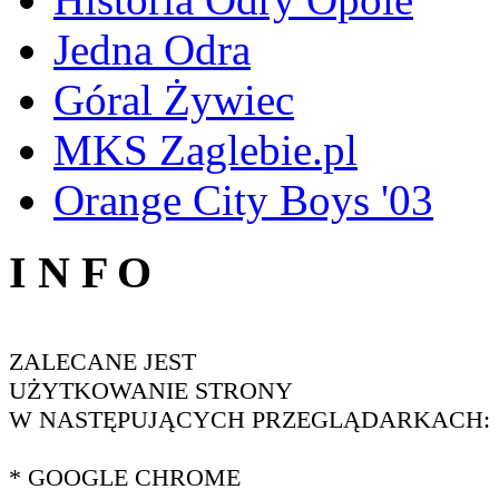
Jedna Odra
Góral Żywiec
MKS Zaglebie.pl
Orange City Boys '03
I N F O
ZALECANE JEST
UŻYTKOWANIE STRONY
W NASTĘPUJĄCYCH PRZEGLĄDARKACH:
* GOOGLE CHROME