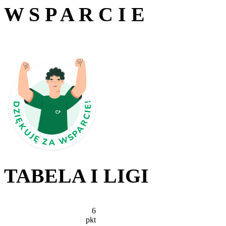
W S P A R C I E
TABELA I LIGI
6
pkt