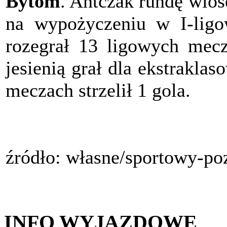
Bytom
. Antczak rundę wios
na wypożyczeniu w I-li
rozegrał 13 ligowych mecz
jesienią grał dla ekstrakla
meczach strzelił 1 gola.
źródło: własne/sportowy-po
INFO WYJAZDOWE