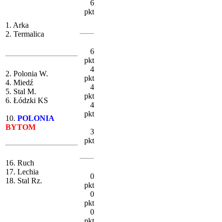
6
pkt
1. Arka
2. Termalica
6
pkt
4
2. Polonia W.
pkt
4. Miedź
4
5. Stal M.
pkt
6. Łódzki KS
4
pkt
10.
POLONIA
BYTOM
3
pkt
16. Ruch
17. Lechia
0
18. Stal Rz.
pkt
0
pkt
0
pkt