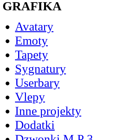
GRAFIKA
Avatary
Emoty
Tapety
Sygnatury
Userbary
Vlepy
Inne projekty
Dodatki
Dzwonki M P 3