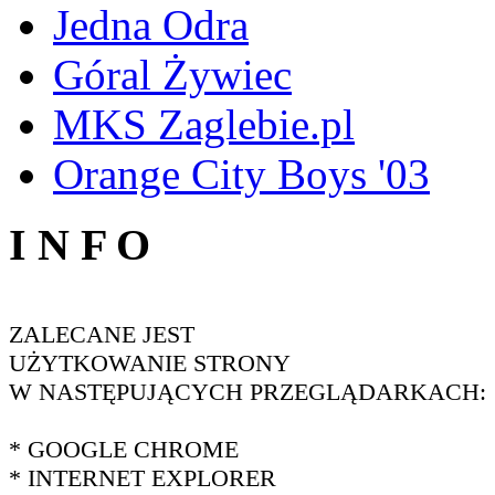
Jedna Odra
Góral Żywiec
MKS Zaglebie.pl
Orange City Boys '03
I N F O
ZALECANE JEST
UŻYTKOWANIE STRONY
W NASTĘPUJĄCYCH PRZEGLĄDARKACH:
* GOOGLE CHROME
* INTERNET EXPLORER