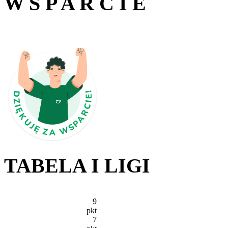
W S P A R C I E
TABELA I LIGI
9
pkt
7