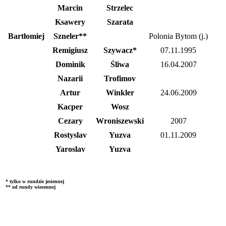
Marcin
Strzelec
Ksawery
Szarata
Bartłomiej
Szneler**
Polonia Bytom (j.)
Remigiusz
Szywacz*
07.11.1995
Dominik
Śliwa
16.04.2007
Nazarii
Trofimov
Artur
Winkler
24.06.2009
Kacper
Wosz
Cezary
Wroniszewski
2007
Rostyslav
Yuzva
01.11.2009
Yaroslav
Yuzva
* tylko w rundzie jesiennej
** od rundy wiosennej