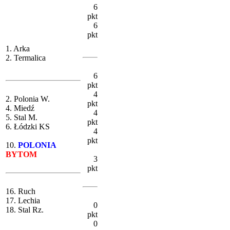
6
pkt
6
pkt
1. Arka
2. Termalica
6
pkt
4
2. Polonia W.
pkt
4. Miedź
4
5. Stal M.
pkt
6. Łódzki KS
4
pkt
10.
POLONIA
BYTOM
3
pkt
16. Ruch
17. Lechia
0
18. Stal Rz.
pkt
0