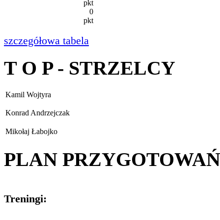
pkt
0
pkt
szczegółowa tabela
T O P - STRZELCY
Kamil Wojtyra
Konrad Andrzejczak
Mikołaj Łabojko
PLAN PRZYGOTOWA
Treningi: