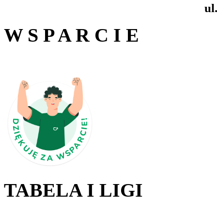
ul
W S P A R C I E
TABELA I LIGI