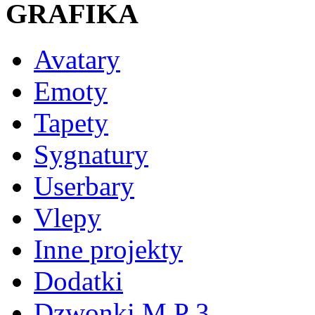
GRAFIKA
Avatary
Emoty
Tapety
Sygnatury
Userbary
Vlepy
Inne projekty
Dodatki
Dzwonki M P 3