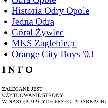
Historia Odry Opole
Jedna Odra
Góral Żywiec
MKS Zaglebie.pl
Orange City Boys '03
I N F O
ZALECANE JEST
UŻYTKOWANIE STRONY
W NASTĘPUJĄCYCH PRZEGLĄDARKACH: