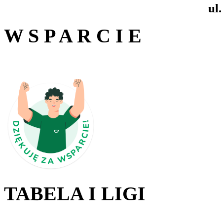
ul
W S P A R C I E
TABELA I LIGI