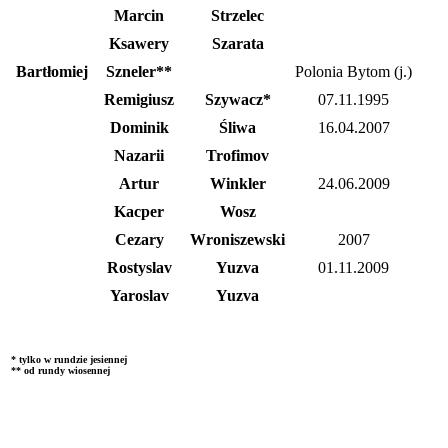
Marcin
Strzelec
Ksawery
Szarata
Bartłomiej
Szneler**
Polonia Bytom (j.)
Remigiusz
Szywacz*
07.11.1995
Dominik
Śliwa
16.04.2007
Nazarii
Trofimov
Artur
Winkler
24.06.2009
Kacper
Wosz
Cezary
Wroniszewski
2007
Rostyslav
Yuzva
01.11.2009
Yaroslav
Yuzva
* tylko w rundzie jesiennej
** od rundy wiosennej