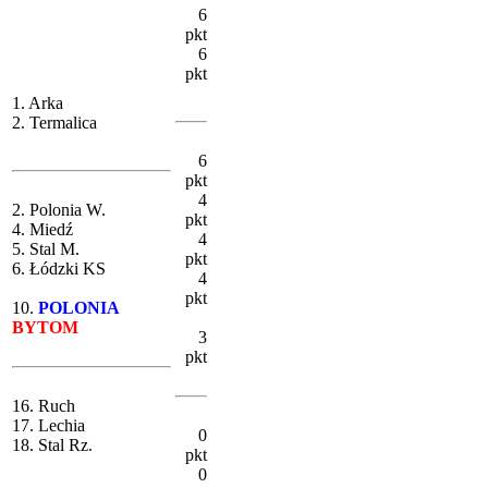
6
pkt
6
pkt
1. Arka
2. Termalica
6
pkt
4
2. Polonia W.
pkt
4. Miedź
4
5. Stal M.
pkt
6. Łódzki KS
4
pkt
10.
POLONIA
BYTOM
3
pkt
16. Ruch
17. Lechia
0
18. Stal Rz.
pkt
0