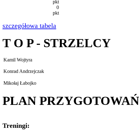
pkt
0
pkt
szczegółowa tabela
T O P - STRZELCY
Kamil Wojtyra
Konrad Andrzejczak
Mikołaj Łabojko
PLAN PRZYGOTOWA
Treningi: