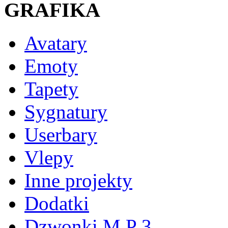
GRAFIKA
Avatary
Emoty
Tapety
Sygnatury
Userbary
Vlepy
Inne projekty
Dodatki
Dzwonki M P 3