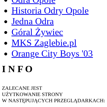
Historia Odry Opole
Jedna Odra
Góral Żywiec
MKS Zaglebie.pl
Orange City Boys '03
I N F O
ZALECANE JEST
UŻYTKOWANIE STRONY
W NASTĘPUJĄCYCH PRZEGLĄDARKACH: