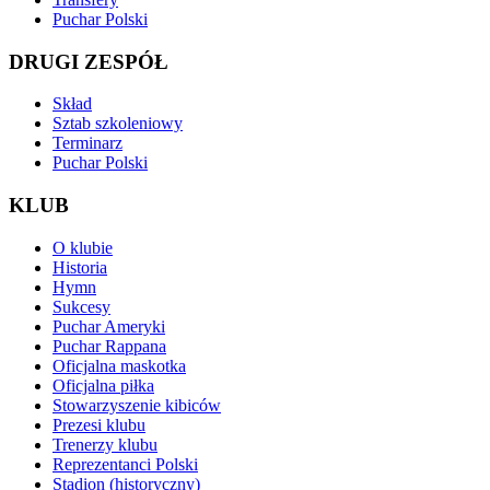
Puchar Polski
DRUGI ZESPÓŁ
Skład
Sztab szkoleniowy
Terminarz
Puchar Polski
KLUB
O klubie
Historia
Hymn
Sukcesy
Puchar Ameryki
Puchar Rappana
Oficjalna maskotka
Oficjalna piłka
Stowarzyszenie kibiców
Prezesi klubu
Trenerzy klubu
Reprezentanci Polski
Stadion (historyczny)