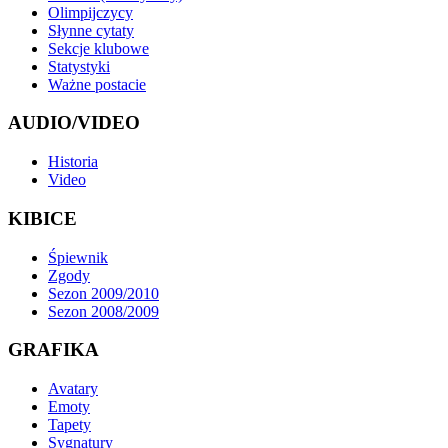
Olimpijczycy
Słynne cytaty
Sekcje klubowe
Statystyki
Ważne postacie
AUDIO/VIDEO
Historia
Video
KIBICE
Śpiewnik
Zgody
Sezon 2009/2010
Sezon 2008/2009
GRAFIKA
Avatary
Emoty
Tapety
Sygnatury