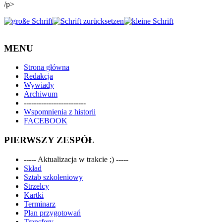
/p>
MENU
Strona główna
Redakcja
Wywiady
Archiwum
-------------------------
Wspomnienia z historii
FACEBOOK
PIERWSZY ZESPÓŁ
----- Aktualizacja w trakcie ;) -----
Skład
Sztab szkoleniowy
Strzelcy
Kartki
Terminarz
Plan przygotowań
Transfery