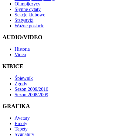
Olimpijczycy
Słynne cytaty
Sekcje klubowe
Statystyki
Ważne postacie
AUDIO/VIDEO
Historia
Video
KIBICE
Śpiewnik
Zgody
Sezon 2009/2010
Sezon 2008/2009
GRAFIKA
Avatary
Emoty
Tapety
Sygnatury