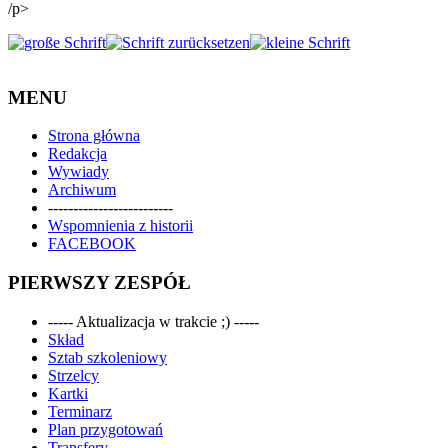
/p>
MENU
Strona główna
Redakcja
Wywiady
Archiwum
-------------------------
Wspomnienia z historii
FACEBOOK
PIERWSZY ZESPÓŁ
----- Aktualizacja w trakcie ;) -----
Skład
Sztab szkoleniowy
Strzelcy
Kartki
Terminarz
Plan przygotowań
Transfery