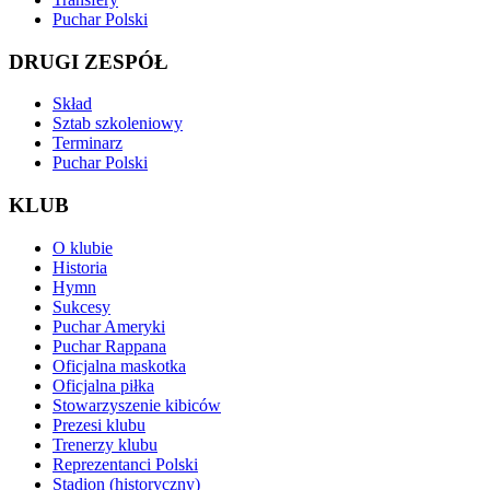
Puchar Polski
DRUGI ZESPÓŁ
Skład
Sztab szkoleniowy
Terminarz
Puchar Polski
KLUB
O klubie
Historia
Hymn
Sukcesy
Puchar Ameryki
Puchar Rappana
Oficjalna maskotka
Oficjalna piłka
Stowarzyszenie kibiców
Prezesi klubu
Trenerzy klubu
Reprezentanci Polski
Stadion (historyczny)