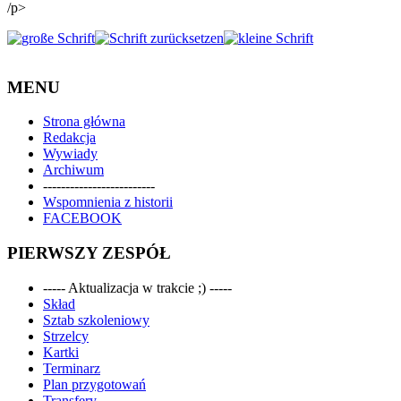
/p>
MENU
Strona główna
Redakcja
Wywiady
Archiwum
-------------------------
Wspomnienia z historii
FACEBOOK
PIERWSZY ZESPÓŁ
----- Aktualizacja w trakcie ;) -----
Skład
Sztab szkoleniowy
Strzelcy
Kartki
Terminarz
Plan przygotowań
Transfery