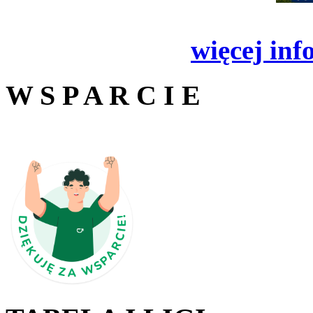
więcej inf
W S P A R C I E