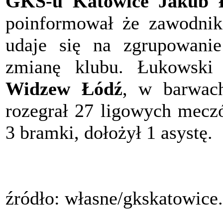
GKS-u Katowice Jakub 
poinformował że zawodnik 
udaje się na zgrupowanie
zmianę klubu. Łukowsk
Widzew Łódź
, w barwac
rozegrał 27 ligowych meczó
3 bramki, dołożył 1 asystę.
źródło: własne/gkskatowice