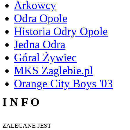
Arkowcy
Odra Opole
Historia Odry Opole
Jedna Odra
Góral Żywiec
MKS Zaglebie.pl
Orange City Boys '03
I N F O
ZALECANE JEST