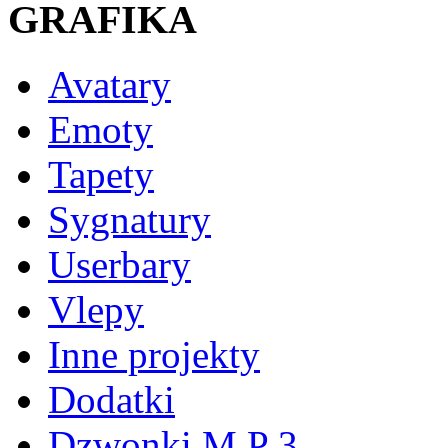
GRAFIKA
Avatary
Emoty
Tapety
Sygnatury
Userbary
Vlepy
Inne projekty
Dodatki
Dzwonki M P 3