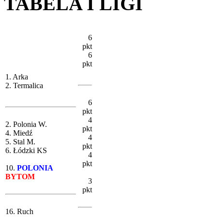
TABELA I LIGI
6
pkt
6
pkt
1. Arka
2. Termalica
6
pkt
4
2. Polonia W.
pkt
4. Miedź
4
5. Stal M.
pkt
6. Łódzki KS
4
pkt
10.
POLONIA
BYTOM
3
pkt
16. Ruch