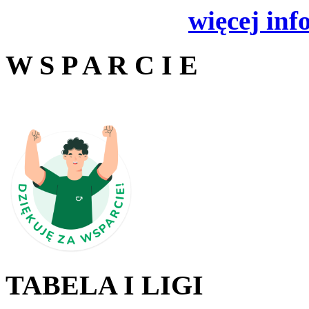
więcej inf
W S P A R C I E
TABELA I LIGI