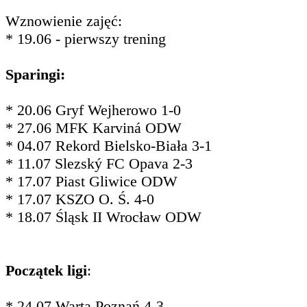
Wznowienie zajęć:
* 19.06 - pierwszy trening
Sparingi:
* 20.06 Gryf Wejherowo 1-0
* 27.06 MFK Karviná ODW
* 04.07 Rekord Bielsko-Biała 3-1
* 11.07 Slezský FC Opava 2-3
* 17.07 Piast Gliwice ODW
* 17.07 KSZO O. Ś. 4-0
* 18.07 Śląsk II Wrocław ODW
Początek ligi
:
* 24.07 Warta Poznań 4-3