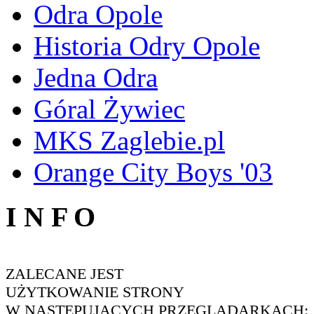
Odra Opole
Historia Odry Opole
Jedna Odra
Góral Żywiec
MKS Zaglebie.pl
Orange City Boys '03
I N F O
ZALECANE JEST
UŻYTKOWANIE STRONY
W NASTĘPUJĄCYCH PRZEGLĄDARKACH: