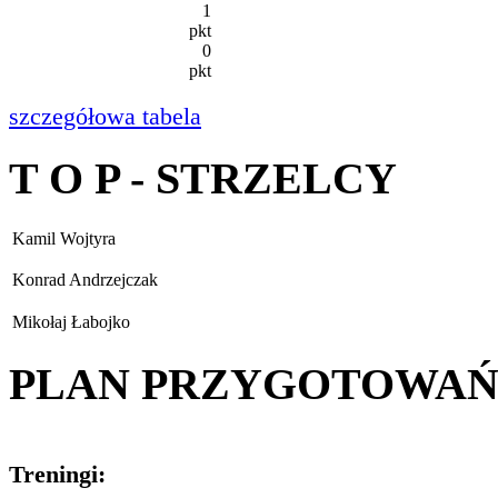
1
pkt
0
pkt
szczegółowa tabela
T O P - STRZELCY
Kamil Wojtyra
Konrad Andrzejczak
Mikołaj Łabojko
PLAN PRZYGOTOWA
Treningi: