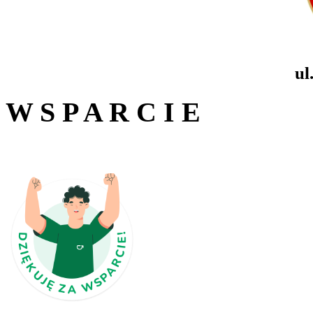
ul
W S P A R C I E