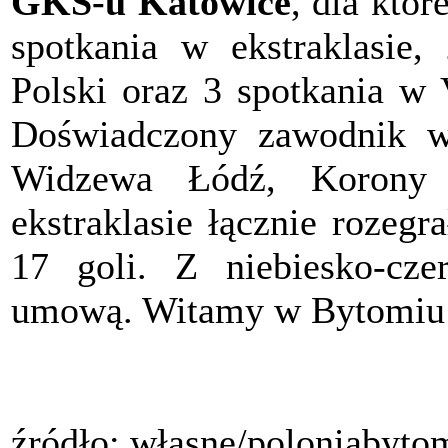
GKS-u Katowice
, dla któr
spotkania w ekstraklasie
Polski oraz 3 spotkania w
Doświadczony zawodnik w 
Widzewa Łódź, Korony
ekstraklasie łącznie rozegr
17 goli. Z niebiesko-cze
umową. Witamy w Bytomiu 
źródło: własne/poloniabyto