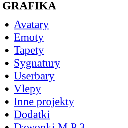
GRAFIKA
Avatary
Emoty
Tapety
Sygnatury
Userbary
Vlepy
Inne projekty
Dodatki
Dzwonki M P 3