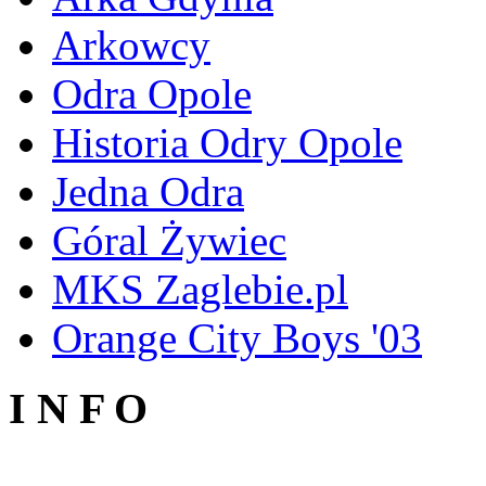
Arkowcy
Odra Opole
Historia Odry Opole
Jedna Odra
Góral Żywiec
MKS Zaglebie.pl
Orange City Boys '03
I N F O