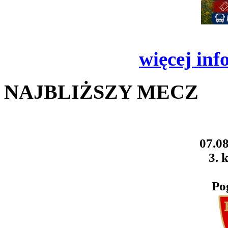
więcej inf
NAJBLIŻSZY MECZ
07.08
3. k
Po