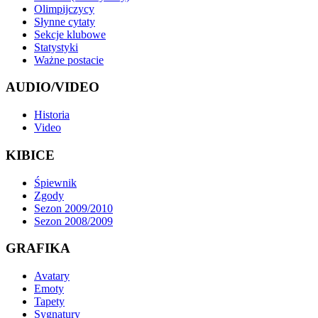
Olimpijczycy
Słynne cytaty
Sekcje klubowe
Statystyki
Ważne postacie
AUDIO/VIDEO
Historia
Video
KIBICE
Śpiewnik
Zgody
Sezon 2009/2010
Sezon 2008/2009
GRAFIKA
Avatary
Emoty
Tapety
Sygnatury