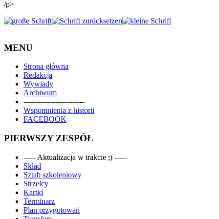
/p>
MENU
Strona główna
Redakcja
Wywiady
Archiwum
-------------------------
Wspomnienia z historii
FACEBOOK
PIERWSZY ZESPÓŁ
----- Aktualizacja w trakcie ;) -----
Skład
Sztab szkoleniowy
Strzelcy
Kartki
Terminarz
Plan przygotowań
Transfery