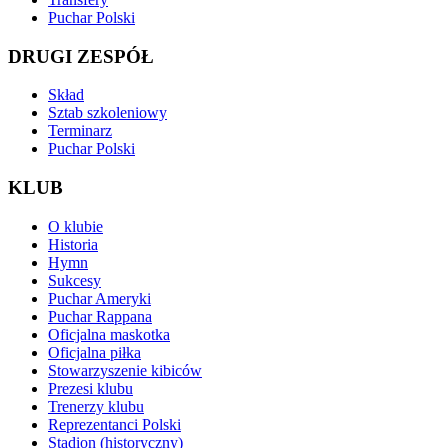
Puchar Polski
DRUGI ZESPÓŁ
Skład
Sztab szkoleniowy
Terminarz
Puchar Polski
KLUB
O klubie
Historia
Hymn
Sukcesy
Puchar Ameryki
Puchar Rappana
Oficjalna maskotka
Oficjalna piłka
Stowarzyszenie kibiców
Prezesi klubu
Trenerzy klubu
Reprezentanci Polski
Stadion (historyczny)