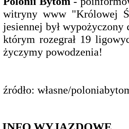
Polonii Bytom
- poinformow
witryny www "Królowej Śl
jesiennej był wypożyczony 
którym rozegrał 19 ligowy
życzymy powodzenia!
źródło: własne/poloniabyto
INFO WYJAZDOWE