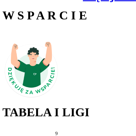
W S P A R C I E
TABELA I LIGI
9