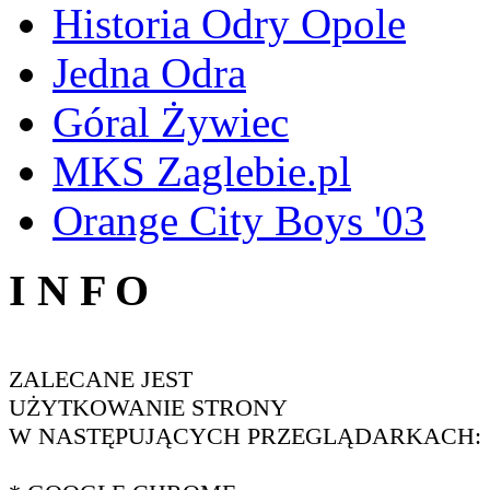
Historia Odry Opole
Jedna Odra
Góral Żywiec
MKS Zaglebie.pl
Orange City Boys '03
I N F O
ZALECANE JEST
UŻYTKOWANIE STRONY
W NASTĘPUJĄCYCH PRZEGLĄDARKACH: