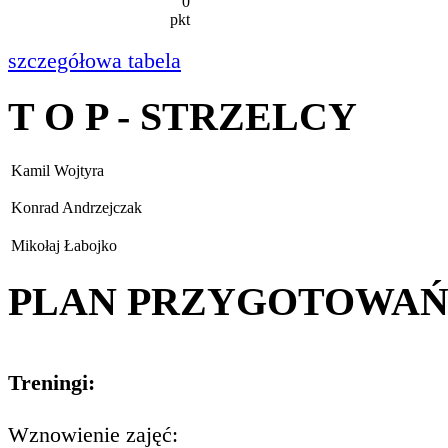
0
pkt
szczegółowa tabela
T O P - STRZELCY
Kamil Wojtyra
Konrad Andrzejczak
Mikołaj Łabojko
PLAN PRZYGOTOWA
Treningi:
Wznowienie zajęć: