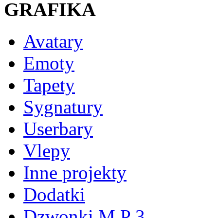
GRAFIKA
Avatary
Emoty
Tapety
Sygnatury
Userbary
Vlepy
Inne projekty
Dodatki
Dzwonki M P 3