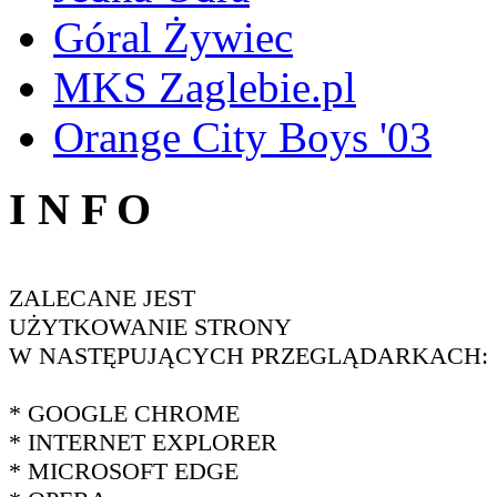
Góral Żywiec
MKS Zaglebie.pl
Orange City Boys '03
I N F O
ZALECANE JEST
UŻYTKOWANIE STRONY
W NASTĘPUJĄCYCH PRZEGLĄDARKACH:
* GOOGLE CHROME
* INTERNET EXPLORER
* MICROSOFT EDGE