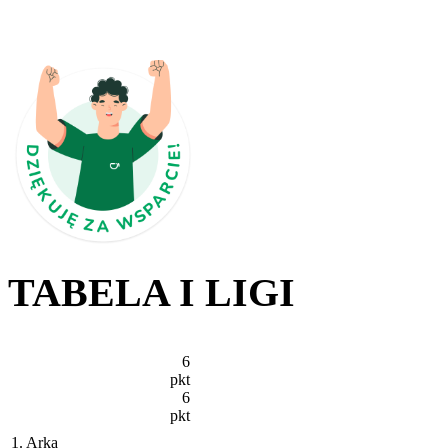
TABELA I LIGI
6
pkt
6
pkt
1. Arka