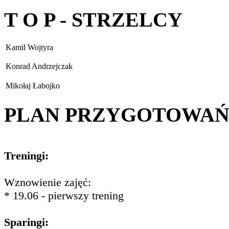
T O P - STRZELCY
Kamil Wojtyra
Konrad Andrzejczak
Mikołaj Łabojko
PLAN PRZYGOTOWA
Treningi:
Wznowienie zajęć:
* 19.06 - pierwszy trening
Sparingi: