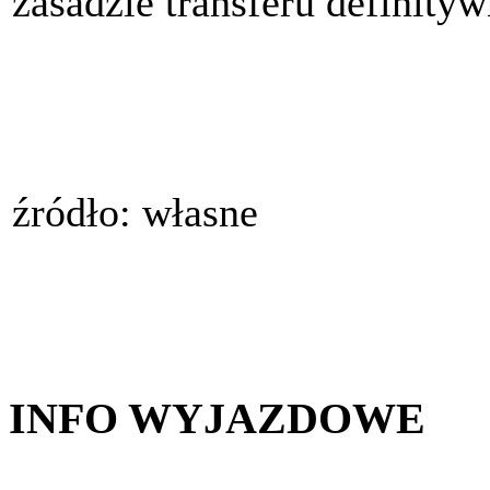
zasadzie transferu definity
źródło: własne
INFO WYJAZDOWE