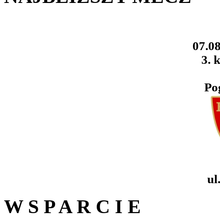
07.08
3. k
Po
ul
W S P A R C I E