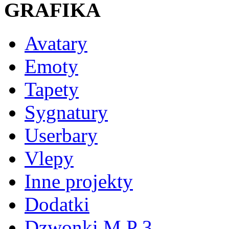
GRAFIKA
Avatary
Emoty
Tapety
Sygnatury
Userbary
Vlepy
Inne projekty
Dodatki
Dzwonki M P 3