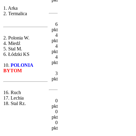
1. Arka
2. Termalica
6
pkt
4
2. Polonia W.
pkt
4. Miedź
4
5. Stal M.
pkt
6. Łódzki KS
4
pkt
10.
POLONIA
BYTOM
3
pkt
16. Ruch
17. Lechia
0
18. Stal Rz.
pkt
0
pkt
0
pkt