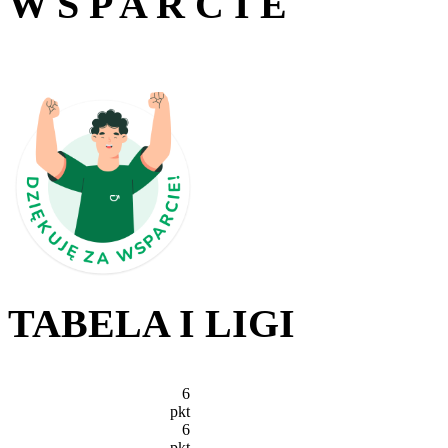
W S P A R C I E
TABELA I LIGI
6
pkt
6
pkt