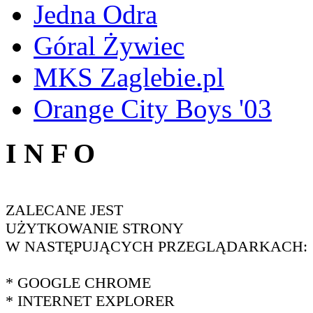
Jedna Odra
Góral Żywiec
MKS Zaglebie.pl
Orange City Boys '03
I N F O
ZALECANE JEST
UŻYTKOWANIE STRONY
W NASTĘPUJĄCYCH PRZEGLĄDARKACH:
* GOOGLE CHROME
* INTERNET EXPLORER