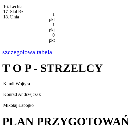
16. Lechia
17. Stal Rz.
1
18. Unia
pkt
1
pkt
0
pkt
szczegółowa tabela
T O P - STRZELCY
Kamil Wojtyra
Konrad Andrzejczak
Mikołaj Łabojko
PLAN PRZYGOTOWA