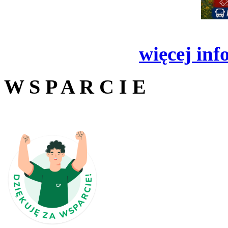
więcej inf
W S P A R C I E