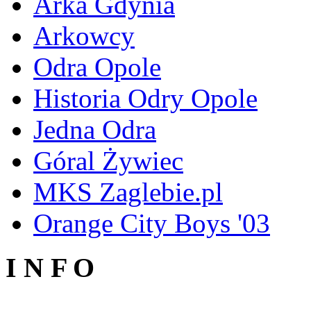
Arka Gdynia
Arkowcy
Odra Opole
Historia Odry Opole
Jedna Odra
Góral Żywiec
MKS Zaglebie.pl
Orange City Boys '03
I N F O