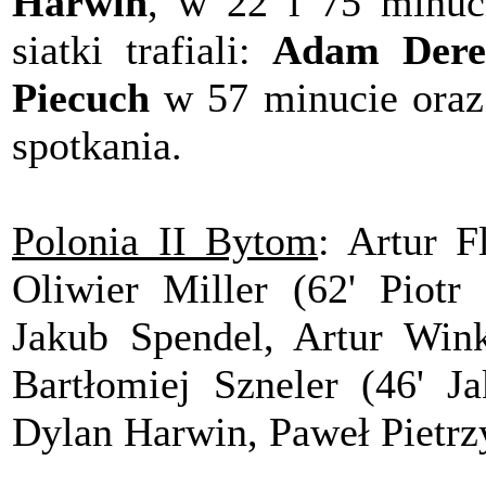
Harwin
, w 22 i 75 minuc
siatki trafiali:
Adam Dere
Piecuch
w 57 minucie ora
spotkania.
Polonia II Bytom
: Artur F
Oliwier Miller (62' Piotr
Jakub Spendel, Artur Wink
Bartłomiej Szneler (46' 
Dylan Harwin, Paweł Pietrz