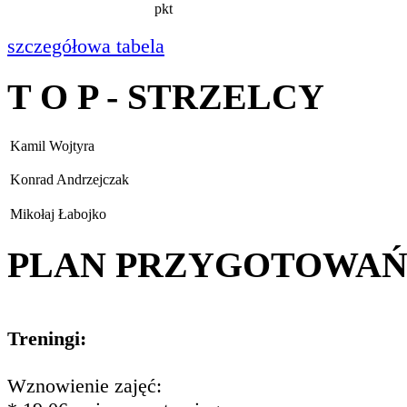
pkt
szczegółowa tabela
T O P - STRZELCY
Kamil Wojtyra
Konrad Andrzejczak
Mikołaj Łabojko
PLAN PRZYGOTOWA
Treningi:
Wznowienie zajęć: