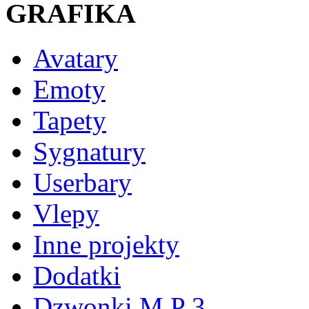
GRAFIKA
Avatary
Emoty
Tapety
Sygnatury
Userbary
Vlepy
Inne projekty
Dodatki
Dzwonki M P 3