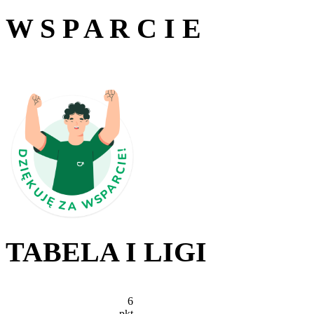
W S P A R C I E
TABELA I LIGI
6
pkt