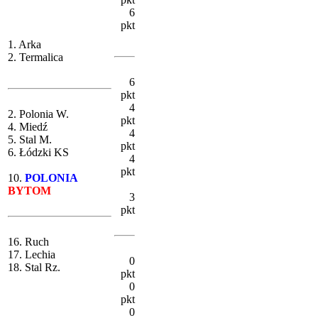
6
pkt
1. Arka
2. Termalica
6
pkt
4
2. Polonia W.
pkt
4. Miedź
4
5. Stal M.
pkt
6. Łódzki KS
4
pkt
10.
POLONIA
BYTOM
3
pkt
16. Ruch
17. Lechia
0
18. Stal Rz.
pkt
0
pkt
0