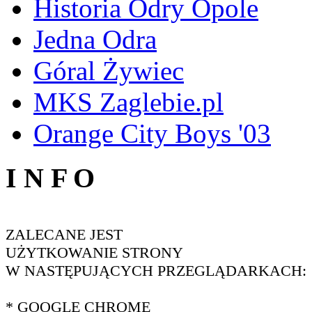
Historia Odry Opole
Jedna Odra
Góral Żywiec
MKS Zaglebie.pl
Orange City Boys '03
I N F O
ZALECANE JEST
UŻYTKOWANIE STRONY
W NASTĘPUJĄCYCH PRZEGLĄDARKACH:
* GOOGLE CHROME