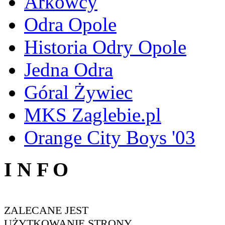
Arkowcy
Odra Opole
Historia Odry Opole
Jedna Odra
Góral Żywiec
MKS Zaglebie.pl
Orange City Boys '03
I N F O
ZALECANE JEST
UŻYTKOWANIE STRONY