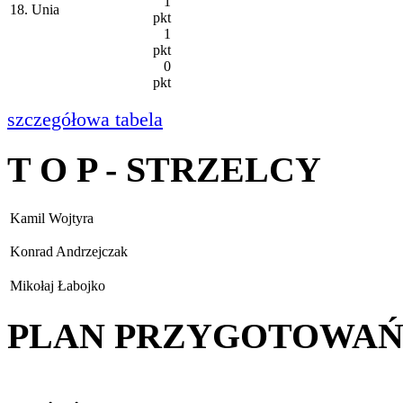
1
18. Unia
pkt
1
pkt
0
pkt
szczegółowa tabela
T O P - STRZELCY
Kamil Wojtyra
Konrad Andrzejczak
Mikołaj Łabojko
PLAN PRZYGOTOWA