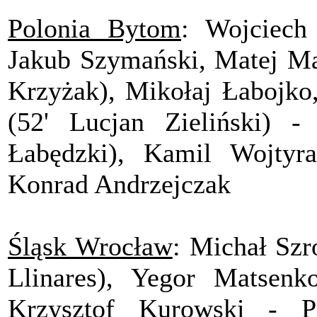
Polonia Bytom
: Wojciech
Jakub Szymański, Matej Mat
Krzyżak), Mikołaj Łabojko,
(52' Lucjan Zieliński) -
Łabędzki), Kamil Wojtyra
Konrad Andrzejczak
Śląsk Wrocław
: Michał Szr
Llinares), Yegor Matsen
Krzysztof Kurowski - Pi