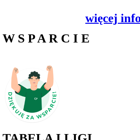
więcej inf
W S P A R C I E
TABELA I LIGI