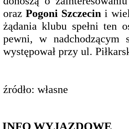
donoszą o zainteresowani
oraz
Pogoni Szczecin
i wie
żądania klubu spełni ten o
pewni, w nadchodzącym s
występował przy ul. Piłkarsk
źródło: własne
INFO WYJAZDOWE