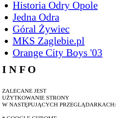
Historia Odry Opole
Jedna Odra
Góral Żywiec
MKS Zaglebie.pl
Orange City Boys '03
I N F O
ZALECANE JEST
UŻYTKOWANIE STRONY
W NASTĘPUJĄCYCH PRZEGLĄDARKACH: