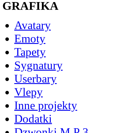
GRAFIKA
Avatary
Emoty
Tapety
Sygnatury
Userbary
Vlepy
Inne projekty
Dodatki
Dzwonki M P 3