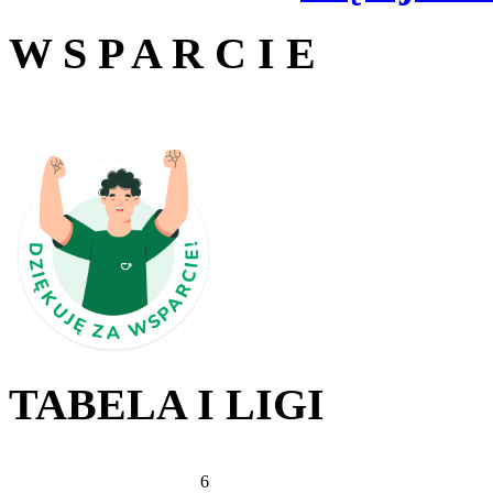
W S P A R C I E
TABELA I LIGI
6