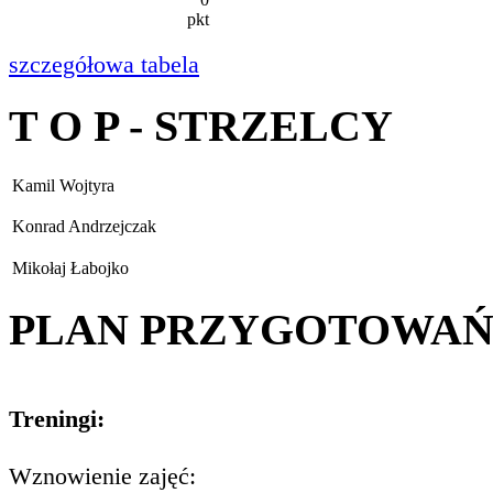
pkt
szczegółowa tabela
T O P - STRZELCY
Kamil Wojtyra
Konrad Andrzejczak
Mikołaj Łabojko
PLAN PRZYGOTOWA
Treningi:
Wznowienie zajęć: