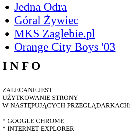
Jedna Odra
Góral Żywiec
MKS Zaglebie.pl
Orange City Boys '03
I N F O
ZALECANE JEST
UŻYTKOWANIE STRONY
W NASTĘPUJĄCYCH PRZEGLĄDARKACH:
* GOOGLE CHROME
* INTERNET EXPLORER