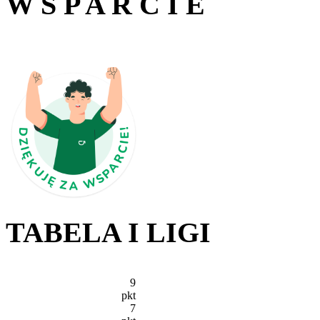
W S P A R C I E
TABELA I LIGI
9
pkt
7