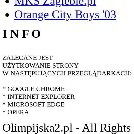
MKS Zaglebie.pl
Orange City Boys '03
I N F O
ZALECANE JEST
UŻYTKOWANIE STRONY
W NASTĘPUJĄCYCH PRZEGLĄDARKACH:
* GOOGLE CHROME
* INTERNET EXPLORER
* MICROSOFT EDGE
* OPERA
Olimpijska2.pl - All Right