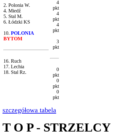
4
2. Polonia W.
pkt
4. Miedź
4
5. Stal M.
pkt
6. Łódzki KS
4
pkt
10.
POLONIA
BYTOM
3
pkt
16. Ruch
17. Lechia
0
18. Stal Rz.
pkt
0
pkt
0
pkt
szczegółowa tabela
T O P - STRZELCY