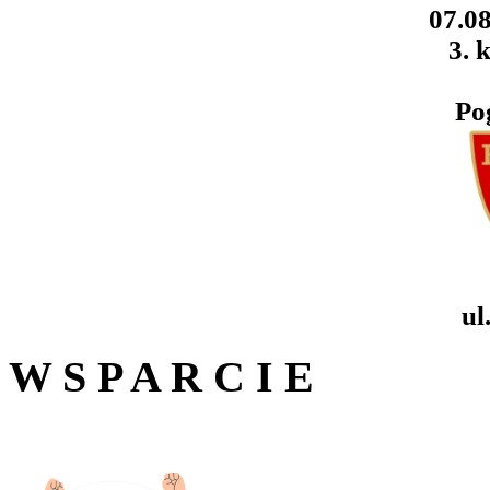
07.08
3. k
Po
ul
W S P A R C I E