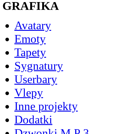
GRAFIKA
Avatary
Emoty
Tapety
Sygnatury
Userbary
Vlepy
Inne projekty
Dodatki
Dzwonki M P 3