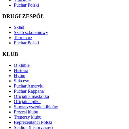
Puchar Polski
DRUGI ZESPÓŁ
Skład
Sztab szkoleniowy
Terminarz
Puchar Polski
KLUB
O klubie
Historia
Hymn
Sukcesy
Puchar Ameryki
Puchar Rappana
Oficjalna maskotka
Oficjalna piłka
Stowarzyszenie kibiców
Prezesi klubu
Trenerzy klubu
Reprezentanci Polski
Stadion (historyczny)