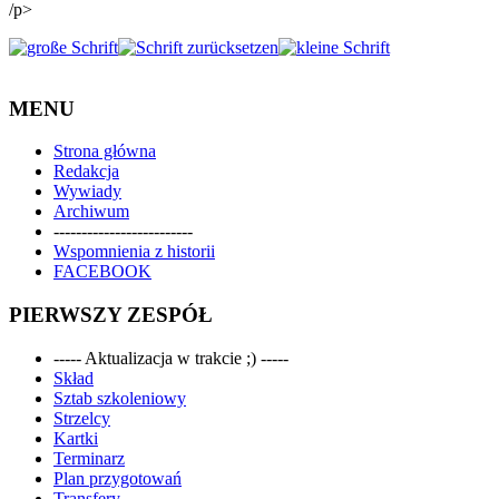
/p>
MENU
Strona główna
Redakcja
Wywiady
Archiwum
-------------------------
Wspomnienia z historii
FACEBOOK
PIERWSZY ZESPÓŁ
----- Aktualizacja w trakcie ;) -----
Skład
Sztab szkoleniowy
Strzelcy
Kartki
Terminarz
Plan przygotowań
Transfery