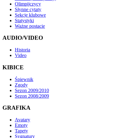
Olimpijczycy
Słynne cytaty
Sekcje klubowe
Statystyki
Ważne postacie
AUDIO/VIDEO
Historia
Video
KIBICE
Śpiewnik
Zgody
Sezon 2009/2010
Sezon 2008/2009
GRAFIKA
Avatary
Emoty
Tapety
Sygnatury