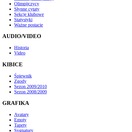
Olimpijczycy
Słynne cytaty
Sekcje klubowe
Statystyki
Ważne postacie
AUDIO/VIDEO
Historia
Video
KIBICE
Śpiewnik
Zgody
Sezon 2009/2010
Sezon 2008/2009
GRAFIKA
Avatary
Emoty
Tapety
Sygnatury