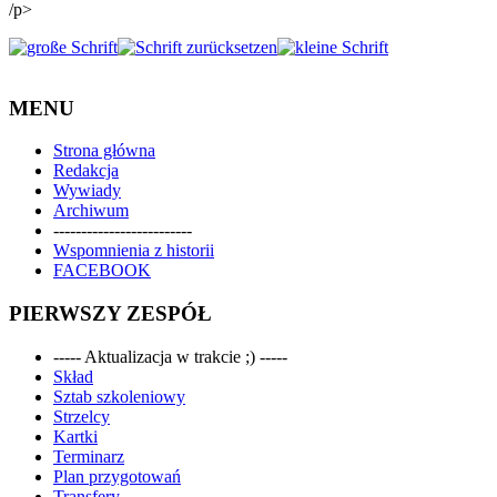
/p>
MENU
Strona główna
Redakcja
Wywiady
Archiwum
-------------------------
Wspomnienia z historii
FACEBOOK
PIERWSZY ZESPÓŁ
----- Aktualizacja w trakcie ;) -----
Skład
Sztab szkoleniowy
Strzelcy
Kartki
Terminarz
Plan przygotowań
Transfery