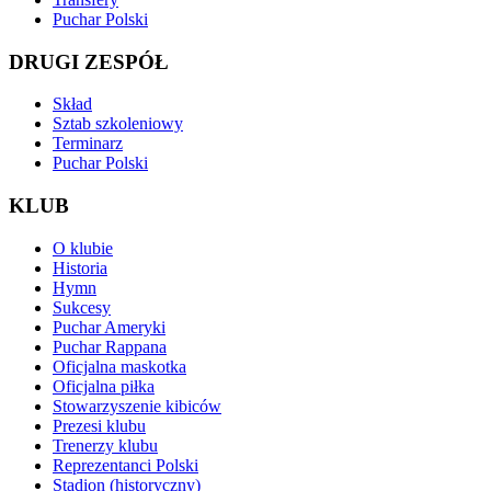
Puchar Polski
DRUGI ZESPÓŁ
Skład
Sztab szkoleniowy
Terminarz
Puchar Polski
KLUB
O klubie
Historia
Hymn
Sukcesy
Puchar Ameryki
Puchar Rappana
Oficjalna maskotka
Oficjalna piłka
Stowarzyszenie kibiców
Prezesi klubu
Trenerzy klubu
Reprezentanci Polski
Stadion (historyczny)